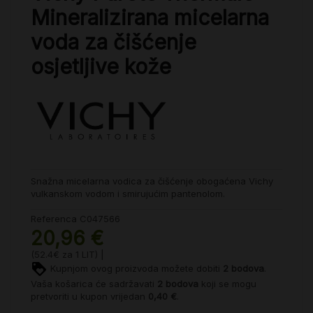
Mineralizirana micelarna
voda za čišćenje
osjetljive kože
Snažna micelarna vodica za čišćenje obogaćena Vichy
vulkanskom vodom i smirujućim pantenolom.
Referenca
C047566
20,96 €
(52.4€ za 1 LIT) |
Kupnjom ovog proizvoda možete dobiti
2
bodova
.
Vaša košarica će sadržavati
2
bodova
koji se mogu
pretvoriti u kupon vrijedan
0,40 €
.