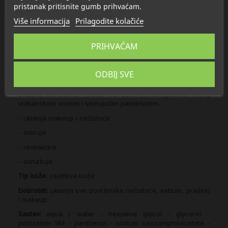
pristanak pritisnite gumb prihvaćam.
Opis
Više informacija
Prilagodite kolačiće
Detalji
PRIHVAĆAM
O Vichy
ODBIJ SVE
Snažna micelarna vodica za čišćenje obogaćena Vichy
vulkanskom vodom i smirujućim pantenolom.
- uklanja makeup i nečistoće
- smiruje
- revitalizira
- osnažuje
Tip kože:
osjetljiva koža
Dobrobiti:
uklanja sve površinske nečistoće, sebum, prašinu
i makeup
Sastav:
aqua / water - hexylene glycol - glycerin -
poloxamer 184 - panthenol - sodium cocoamphoacetate -