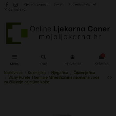
Mjesečni popusti
Savjeti
Rođendan ljekarne!
Compare (
0
)
0
Menu
Traži
Prijavite se
Košarica
Naslovnica
Kozmetika
Njega lica
Čišćenje lica
Vichy Purete Thermale Mineralizirana micelarna voda
za čišćenje osjetljive kože