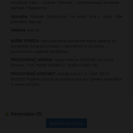
disodium edta - sodium chloride - myrtrimonium bromide -
parfum / fragrance
Uporaba:
Nanijeti blazinicom na kožu lica i očiju. Nije
potrebno ispirati.
Veličina:
400 ml
MJERE OPREZA
: Nisu potrebne posebne mjere opreza za
korištenje ovog proizvoda u normalnim ili razumno
predvidivim uvjetima korištenja.
PROIZVOĐAČ ADRESA
: Vichy France CAI/CAF 03 Vichy
France, TSA 75000 93584 ST OUEN CEDEX FR.
PROIZVOĐAČ KONTAKT
: info@vichy.hr // +385 (0)72
602022 *cijena poziva se obračunava po cjeniku operatera
// www.vichy.hr
Recenzija/e
(0)
Napišite recenziju