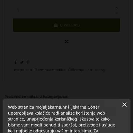
U košaricu
njega lica
Dermokozmetika
Čišćenje lica
Vichy
Proizvod se nalazi u kategorijama:
Čišćenje lica
Vichy
Vichy Purete Thermale
Web stranica mojaljekarna.hr i ljekarna Coner
Vichy njega i čišćenje
Vichy sve
Dermokozmetika
upotrebljava kolačiće radi analize korištenja web
stranice, unaprjeđenja korisničkog iskustva te kako
Njega lica
bismo vam mogli ponuditi sadržaj, proizvode i usluge
koji najbolje odgovaraju vašim interesima. Za