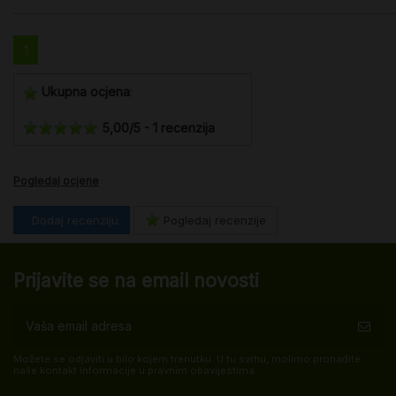
1
Ukupna ocjena
:
5,00
/
5
-
1
recenzija
Pogledaj ocjene
Dodaj recenziju
Pogledaj recenzije
Prijavite se na email novosti
Možete se odjaviti u bilo kojem trenutku. U tu svrhu, molimo pronađite
naše kontakt informacije u pravnim obavijestima.