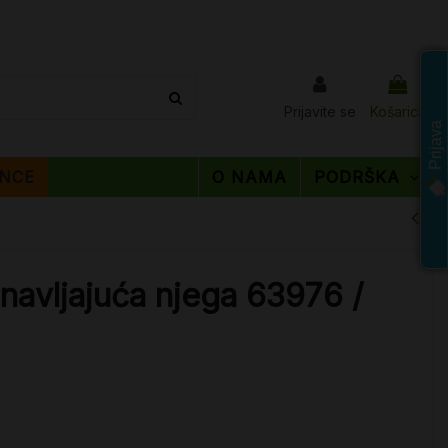
Prijavite se
Košarica
Prijava
NCE
O NAMA
PODRŠKA
navljajuća njega 63976 /