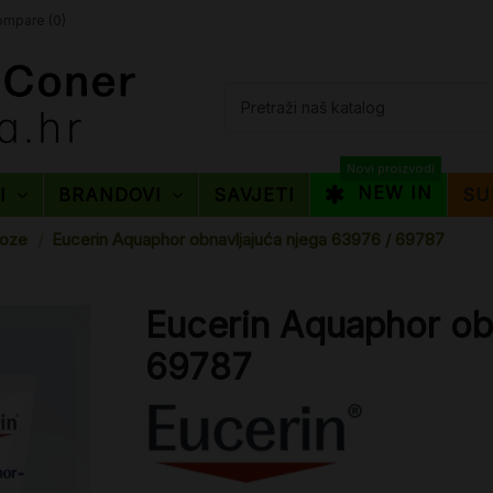
mpare (
0
)
Novi proizvodi
NEW IN
TI
BRANDOVI
SAVJETI
SU
toze
Eucerin Aquaphor obnavljajuća njega 63976 / 69787
Eucerin Aquaphor ob
69787