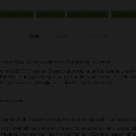
ena koža i rane
Eucerin sve
Eucerin Aquaphor
Dermokozm
Opis
Detalji
O Eucerin
ti jako suha, ispucala i oštećena. Potreban joj je pomoć!
enoj koži S.O.S tretman. Stvara polupropusnu zaštitnu barijeru nad 
rijere. Formula je obogaćena glicerinom i pantenolom. Glicerin u for
 regeneraciju i obnavljanje, a također i hidratizira kožu.
draženu kožu
i i dermatološki dokazano obnavlja vrlo suhu, ispucalu i nadraženu k
a problematične dijelove kože kao što su koljena i laktovi, ispucal
u na djeci i bebama kao i malim opeklinama i koži nakon agresivnih de