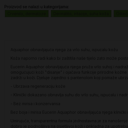
Proizvod se nalazi u kategorijama:
Crvenilo, dermatoze
Dermatitis, iritacije, suha koža
Ošteć
Aquaphor obnavljajuća njega za vrlo suhu, ispucalu kožu
Koža naporno radi kako bi zaštitila naše tijelo zato može posta
Eucerin Aquaphor obnavljajuća njega pruža vrlo suhoj i nadraž
omogućujući koži "disanje" i ojačava funkcije prirodne kožne ba
zadrži u koži. Djeluje zajedno s pantenolom koji pomaže ubrzati
- Ubrzava regeneraciju kože
- Klinički dokazano obnavlja suhu do vrlo suhu, ispucalu i na
- Bez mirisa i konzervansa
Bez boja i mirisa Eucerin Aquaphor obnavljajuća njega kliničk
Umirujuća, transparentna formula jednostavna je za nanošenje n
dobro je podnošljiva na osjetljivoj koži i prikladna za upotreb