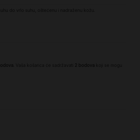
e suhu do vrlo suhu, oštećenu i nadraženu kožu.
odova
. Vaša košarica će sadržavati
2
bodova
koji se mogu