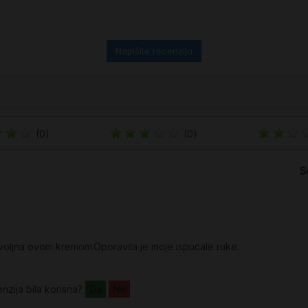
Napišite recenziju
(0)
(0)
S
oljna ovom kremom.Oporavila je moje ispucale ruke.
enzija bila korisna?
Da
Ne