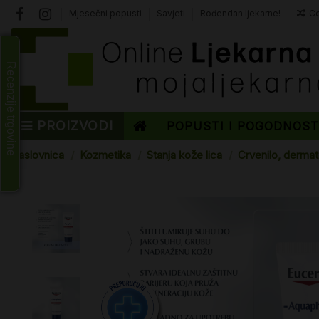
Mjesečni popusti
Savjeti
Rođendan ljekarne!
Co
Recenzije trgovine
PROIZVODI
POPUSTI I POGODNOS
Naslovnica
Kozmetika
Stanja kože lica
Crvenilo, derma