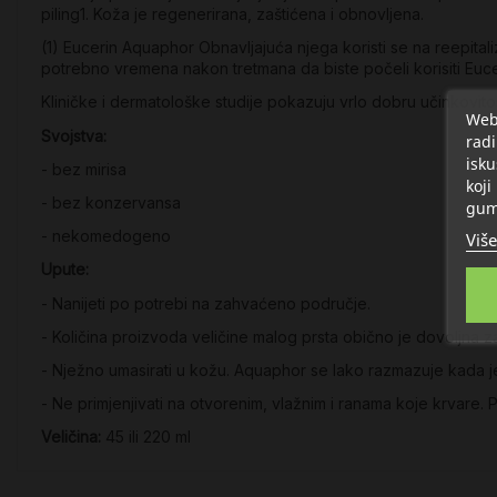
piling1. Koža je regenerirana, zaštićena i obnovljena.
(1) Eucerin Aquaphor Obnavljajuća njega koristi se na reepitali
potrebno vremena nakon tretmana da biste počeli korisiti Euc
Kliničke i dermatološke studije pokazuju vrlo dobru učinkovitost
Web 
Svojstva:
radi
isku
- bez mirisa
koji
- bez konzervansa
gum
- nekomedogeno
Više
Upute:
- Nanijeti po potrebi na zahvaćeno područje.
- Količina proizvoda veličine malog prsta obično je dovoljna z
- Nježno umasirati u kožu. Aquaphor se lako razmazuje kada je
- Ne primjenjivati na otvorenim, vlažnim i ranama koje krvare. 
Veličina:
45 ili 220 ml