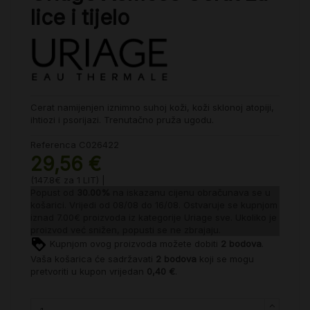
lice i tijelo
Cerat namijenjen iznimno suhoj koži, koži sklonoj atopiji,
ihtiozi i psorijazi. Trenutačno pruža ugodu.
Referenca
C026422
29,56 €
(147.8€ za 1 LIT) |
Popust od
30.00%
na iskazanu cijenu obračunava se u
košarici. Vrijedi od 08/08 do 16/08. Ostvaruje se kupnjom
iznad 7.00€ proizvoda iz kategorije
Uriage sve
. Ukoliko je
proizvod već snižen, popusti se ne zbrajaju.
Kupnjom ovog proizvoda možete dobiti
2
bodova
.
Vaša košarica će sadržavati
2
bodova
koji se mogu
pretvoriti u kupon vrijedan
0,40 €
.