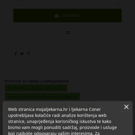
U košaricu
Proizvod se nalazi u kategorijama:
Dermatitis, iritacije, suha koža
Uriage Dermatološka njega i higijena
Uriage Koža s nepravilnostima
Uriage sve
Web stranica mojaljekarna.hr i ljekarna Coner
Dermokozmetika
Njega lica
Njega tijela
upotrebljava kolačiće radi analize korištenja web
stranice, unaprjeđenja korisničkog iskustva te kako
bismo vam mogli ponuditi sadržaj, proizvode i usluge
koji najbolje odgovaraju vašim interesima. Za
Opis