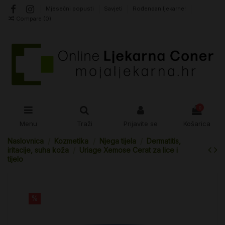
Mjesečni popusti
Savjeti
Rođendan ljekarne!
Compare (
0
)
0
Menu
Traži
Prijavite se
Košarica
Naslovnica
Kozmetika
Njega tijela
Dermatitis,
iritacije, suha koža
Uriage Xemose Cerat za lice i
tijelo
%