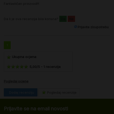
Fantastičan proizvod!!!
Da li je ova recenzija bila korisna?
Da
Ne
Prijavite zloupotrebu
1
Ukupna ocjena
:
5,00
/
5
-
1
recenzija
Pogledaj ocjene
Dodaj recenziju
Pogledaj recenzije
Prijavite se na email novosti