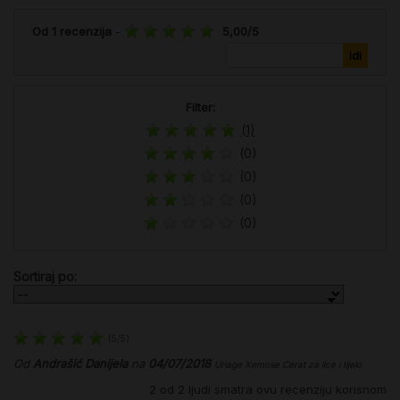
Od
1
recenzija
-
5,00
/
5
Filter:
(1)
(0)
(0)
(0)
(0)
Sortiraj po:
(
5
/
5
)
Od
Andrašić Danijela
na
04/07/2018
Uriage Xemose Cerat za lice i tijelo
2
od
2
ljudi smatra ovu recenziju korisnom