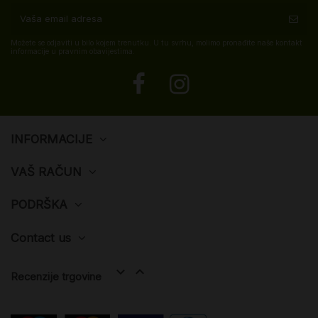
Možete se odjaviti u bilo kojem trenutku. U tu svrhu, molimo pronađite naše kontakt
informacije u pravnim obavijestima.
INFORMACIJE
VAŠ RAČUN
PODRŠKA
Contact us


Recenzije trgovine