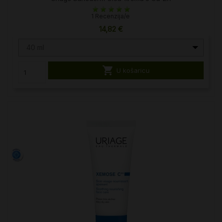
1 Recenzija/e
14,82 €
40 ml

U košaricu