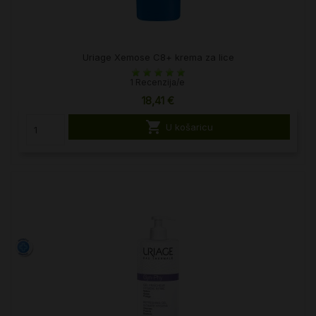
Uriage Xemose C8+ krema za lice
1 Recenzija/e
18,41 €

U košaricu