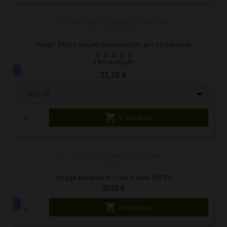
Uriage Ekstra bogati dermatološki gel za tuširanje
2 Recenzija/e
25,29 €
500 ml

U košaricu
Uriage Bariederm Cica krema SPF50
21,01 €

U košaricu