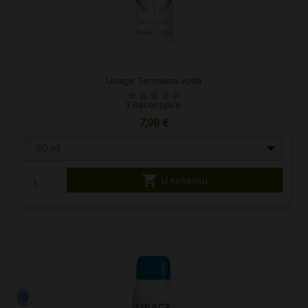
Uriage Termalna voda
3 Recenzija/e
7,98 €
50 ml

U košaricu