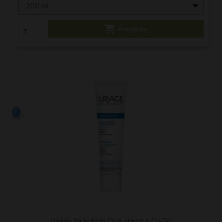
200 ml

Pregledaj
Uriage Bariederm Cica-krema s Cu-Zn