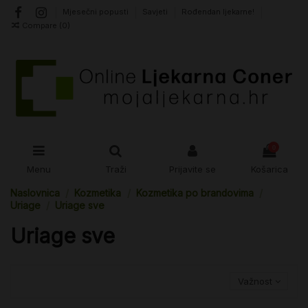
Mjesečni popusti
Savjeti
Rođendan ljekarne!
Compare (
0
)
0
Menu
Traži
Prijavite se
Košarica
Naslovnica
Kozmetika
Kozmetika po brandovima
Uriage
Uriage sve
Uriage sve
Važnost