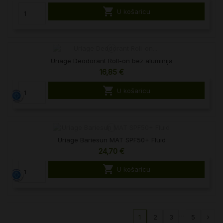

U košaricu
Uriage Deodorant Roll-on bez aluminija
16,85 €

U košaricu
Uriage Bariesun MAT SPF50+ Fluid
24,70 €

U košaricu
…
1
2
3
5