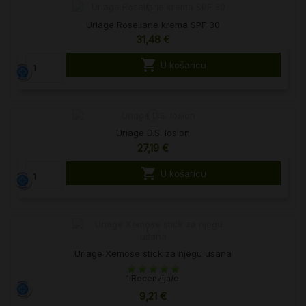
Uriage Roseliane krema SPF 30
31,48 €

U košaricu
Uriage D.S. losion
27,19 €

U košaricu
Uriage Xemose stick za njegu usana
1 Recenzija/e
9,21 €