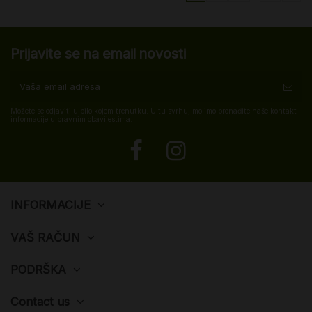
Prijavite se na email novosti
Možete se odjaviti u bilo kojem trenutku. U tu svrhu, molimo pronađite naše kontakt
informacije u pravnim obavijestima.
INFORMACIJE
VAŠ RAČUN
PODRŠKA
Contact us