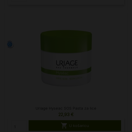
Uriage Hyseac SOS Pasta za lice
22,93 €

U košaricu