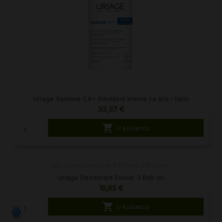
Uriage Xemose C8+ Emolijent krema za lice i tijelo
33,37 €

U košaricu
Uriage Deodorant Power 3 Roll-on
16,85 €

U košaricu