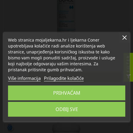
Web stranica mojaljekarna.hr i ljekarna Coner
upotrebljava kolačiće radi analize korištenja web
stranice, unaprjeđenja korisničkog iskustva te kako
bismo vam mogli ponuditi sadržaj, proizvode i usluge
FILTER
Uriage Deodorant u spreju
koji najbolje odgovaraju vašim interesima. Za
16,85 €
pristanak pritisnite gumb prihvaćam.

U košaricu
Više informacija
Prilagodite kolačiće
PRIHVAĆAM
ODBIJ SVE