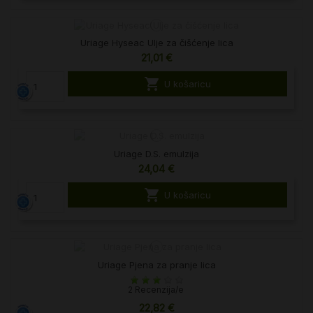
Uriage Hyseac Ulje za čišćenje lica
21,01 €

U košaricu
Uriage D.S. emulzija
24,04 €

U košaricu
Uriage Pjena za pranje lica
2 Recenzija/e
22,82 €