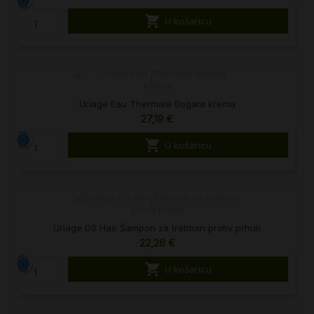

U košaricu
Uriage Eau Thermale Bogata krema
27,19 €

U košaricu
Uriage DS Hair Šampon za tretman protiv prhuti
22,26 €

U košaricu