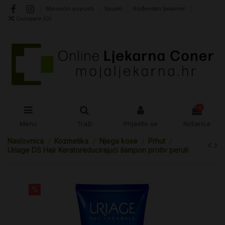
Mjesečni popusti
Savjeti
Rođendan ljekarne!
Compare (
0
)
0
Menu
Traži
Prijavite se
Košarica
Naslovnica
Kozmetika
Njega kose
Prhut
Uriage DS Hair Keratoreducirajući šampon protiv peruti
%