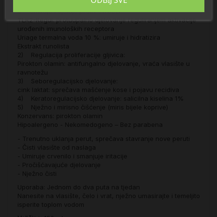
1) Umiruje i djeluje protiv svrbeži:
TLR2-Regul: protuupalno djelovanje reguliranjem aktivacije
urođenih imunoloških receptora
Uriage termalna voda 10 %: umiruje i hidratizira
Ekstrakt runolista
2) Regulacija proliferacije gljivica:
Pirokton olamin: antifungalno djelovanje, vraća vlasište u
ravnotežu
3) Seboregulacijsko djelovanje:
cink laktat: sprečava mašćenje kose i pojavu recidiva
4) Keratoregulacijsko djelovanje: salicilna kiselina 1%
5) Nježno i mirisno čišćenje (miris bijele koprive)
Konzervans: pirokton olamin
Hipoalergeno - Nekomedogeno – Bez parabena
- Trenutno uklanja perut, sprečava stavranje nove peruti
- Čisti vlasište od naslaga
- Umiruje crvenilo i smanjuje iritacije
- Pročišćavajuće djelovanje
- Nježno čisti
Uporaba: Jednom do dva puta na tjedan
Nanesite na vlasište, čelo i vrat, nježno umasirajte i temeljito
isperite toplom vodom