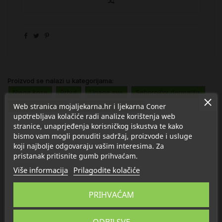
Proizvod se nalazi u kategorijama:
Njega kose
Prhut
Uriage sve
Seboroični dermatitis
Web stranica mojaljekarna.hr i ljekarna Coner
Dermokozmetika
Njega kose i vlasišta
upotrebljava kolačiće radi analize korištenja web
stranice, unaprjeđenja korisničkog iskustva te kako
bismo vam mogli ponuditi sadržaj, proizvode i usluge
Opis
koji najbolje odgovaraju vašim interesima. Za
pristanak pritisnite gumb prihvaćam.
Detalji
Više informacija
Prilagodite kolačiće
O Uriage
PRIHVAĆAM
Tekstura pjenušavog fluida.
ODBIJ SVE