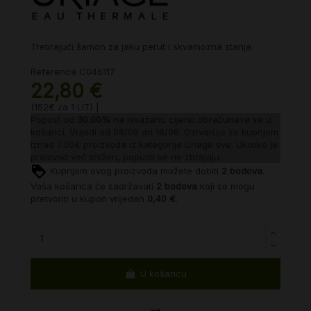
Tretirajući šamon za jaku perut i skvamozna stanja
Referenca
C046117
22,80 €
(152€ za 1 LIT) |
Popust od
30.00%
na iskazanu cijenu obračunava se u
košarici. Vrijedi od 08/08 do 16/08. Ostvaruje se kupnjom
iznad 7.00€ proizvoda iz kategorije
Uriage sve
. Ukoliko je
proizvod već snižen, popusti se ne zbrajaju.
Kupnjom ovog proizvoda možete dobiti
2
bodova
.
Vaša košarica će sadržavati
2
bodova
koji se mogu
pretvoriti u kupon vrijedan
0,40 €
.
U košaricu