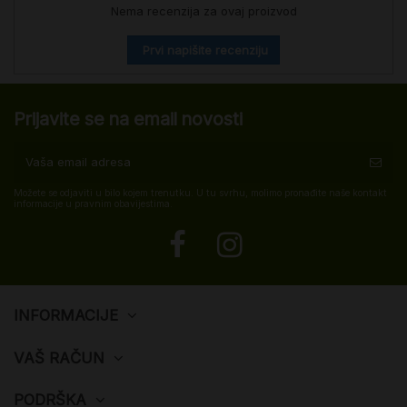
Nema recenzija za ovaj proizvod
Prvi napišite recenziju
Prijavite se na email novosti
Možete se odjaviti u bilo kojem trenutku. U tu svrhu, molimo pronađite naše kontakt
informacije u pravnim obavijestima.
INFORMACIJE
VAŠ RAČUN
PODRŠKA