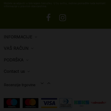
Možete se odjaviti u bilo kojem trenutku. U tu svrhu, molimo pronađite naše kontakt
informacije u pravnim obavijestima.
INFORMACIJE
VAŠ RAČUN
PODRŠKA
Contact us


Recenzije trgovine