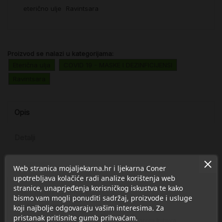
eterično ulje
Ravintsara
Proizvod se nalazi u kategorijama:
Eterična ulja
COVID 19 - MASKE I DEZINFICIJENSI
Ravintsara
Opis
Detalji
O Aromara
Web stranica mojaljekarna.hr i ljekarna Coner
upotrebljava kolačiće radi analize korištenja web
stranice, unaprjeđenja korisničkog iskustva te kako
Eterično ulje ravensare.
bismo vam mogli ponuditi sadržaj, proizvode i usluge
Način uzgoja:
biološki
koji najbolje odgovaraju vašim interesima. Za
pristanak pritisnite gumb prihvaćam.
Način dobivanja:
destilacija vodenom parom listova