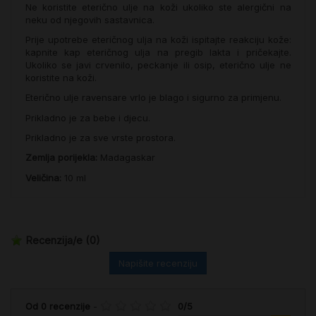
Ne koristite eterično ulje na koži ukoliko ste alergični na
neku od njegovih sastavnica.
Prije upotrebe eteričnog ulja na koži ispitajte reakciju kože:
kapnite kap eteričnog ulja na pregib lakta i pričekajte.
Ukoliko se javi crvenilo, peckanje ili osip, eterično ulje ne
koristite na koži.
Eterično ulje ravensare vrlo je blago i sigurno za primjenu.
Prikladno je za bebe i djecu.
Prikladno je za sve vrste prostora.
Zemlja porijekla:
Madagaskar
Veličina:
10 ml
Recenzija/e
(0)
Napišite recenziju
Od
0
recenzije
-
0
/
5