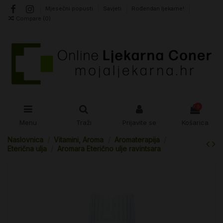
Mjesečni popusti
Savjeti
Rođendan ljekarne!
Compare (
0
)
0
Menu
Traži
Prijavite se
Košarica
Naslovnica
Vitamini, Aroma
Aromaterapija
Eterična ulja
Aromara Eterično ulje ravintsara