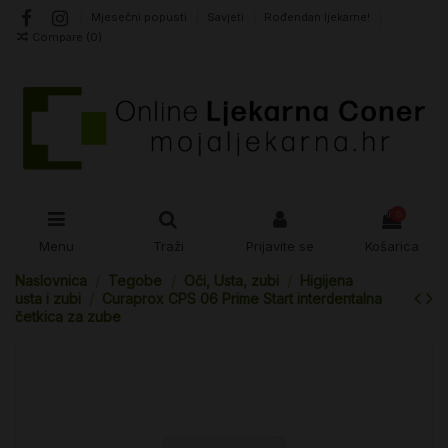
Mjesečni popusti
Savjeti
Rođendan ljekarne!
Compare (
0
)
0
Menu
Traži
Prijavite se
Košarica
Naslovnica
Tegobe
Oči, Usta, zubi
Higijena
usta i zubi
Curaprox CPS 06 Prime Start interdentalna
četkica za zube