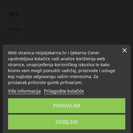
Opis
Detalji
Curaprox "prime" imaju najtanju i najčvršću žičanu jezgru
od svih međuzubnih četkica na tržištu i zato ih možemo
Web stranica mojaljekarna.hr i ljekarna Coner
umetnuti i u uske međuzubne prostore.
upotrebljava kolačiće radi analize korištenja web
stranice, unaprjeđenja korisničkog iskustva te kako
Mekana i duga vlakna u potpunosti ispunjavaju međuzubni
bismo vam mogli ponuditi sadržaj, proizvode i usluge
prostor i pri tom ne traumatiziraju desni. Sigurna za
koji najbolje odgovaraju vašim interesima. Za
uporabu, zbog čvrstoće jezgre neće puknuti prilikom
umetanja u međuzubni prostor.
pristanak pritisnite gumb prihvaćam.
Više informacija
Prilagodite kolačiće
CPS prime 06:
PRIHVAĆAM
- za međuzubne prostore veličine između 0,6 i 2,2 mm.
ODBIJ SVE
Pakiranje sadrži:
- 5 x četkica CPS 06