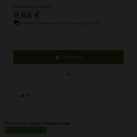
Referenca
C009874
9,64 €
Nema bodova vjernosti za ovaj proizvod.
U košaricu
Proizvod se nalazi u kategorijama:
Higijena usta i zubi