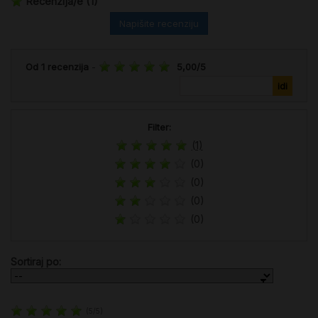
Recenzija/e
(1)
Napišite recenziju
Od
1
recenzija
-
5,00
/
5
Filter:
(1)
(0)
(0)
(0)
(0)
Sortiraj po:
(
5
/
5
)