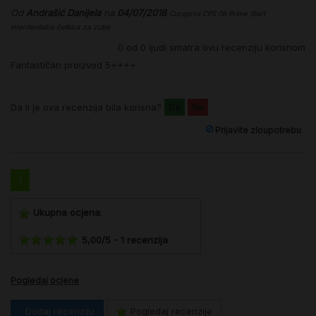
Od
Andrašić Danijela
na
04/07/2018
Curaprox CPS 06 Prime Start
interdentalna četkica za zube
0
od
0
ljudi smatra ovu recenziju korisnom
Fantastičan proizvod 5++++
Da li je ova recenzija bila korisna?
Da
Ne
Prijavite zloupotrebu
1
Ukupna ocjena
:
5,00
/
5
-
1
recenzija
Pogledaj ocjene
Dodaj recenziju
Pogledaj recenzije