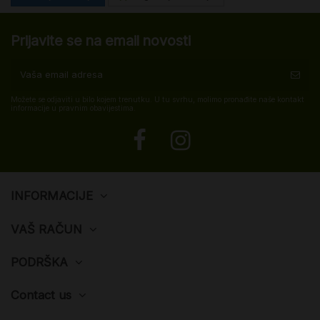
Prijavite se na email novosti
Možete se odjaviti u bilo kojem trenutku. U tu svrhu, molimo pronađite naše kontakt
informacije u pravnim obavijestima.
INFORMACIJE
VAŠ RAČUN
PODRŠKA
Contact us