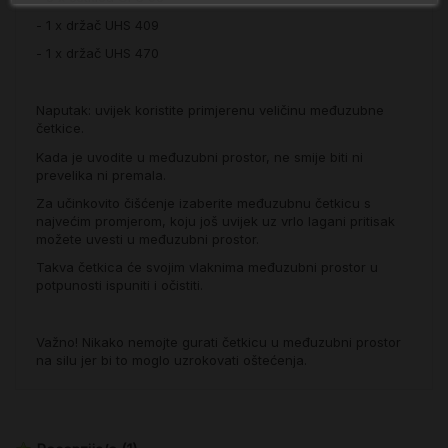
- 1 x držač UHS 409
- 1 x držač UHS 470
Naputak: uvijek koristite primjerenu veličinu međuzubne
četkice.
Kada je uvodite u međuzubni prostor, ne smije biti ni
prevelika ni premala.
Za učinkovito čišćenje izaberite međuzubnu četkicu s
najvećim promjerom, koju još uvijek uz vrlo lagani pritisak
možete uvesti u međuzubni prostor.
Takva četkica će svojim vlaknima međuzubni prostor u
potpunosti ispuniti i očistiti.
Važno! Nikako nemojte gurati četkicu u međuzubni prostor
na silu jer bi to moglo uzrokovati oštećenja.