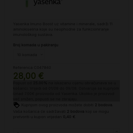
Yasenka Imuno Boost uz vitamine i minerale, sadrži 11
aminokiselina koje su neophodne za funkcioniranje
imunološkog sustava.
Broj komada u pakiranju
Referenca
C047840
28,00 €
Popust od
25.00%
na iskazanu cijenu obračunava se u
košarici. Vrijedi od 01/08 do 09/08. Ostvaruje se kupnjom
iznad 7.00€ proizvoda od
Yasenka
. Ukoliko je proizvod
već snižen, popusti se ne zbrajaju.
Kupnjom ovog proizvoda možete dobiti
2
bodova
.
Vaša košarica će sadržavati
2
bodova
koji se mogu
pretvoriti u kupon vrijedan
0,40 €
.