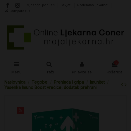
Mjesečni popusti
Savjeti
Rođendan ljekarne!
Compare (
0
)
0
Menu
Traži
Prijavite se
Košarica
Naslovnica
Tegobe
Prehlada i gripa
Imunitet
Yasenka Imuno Boost vrećice, dodatak prehrani
%