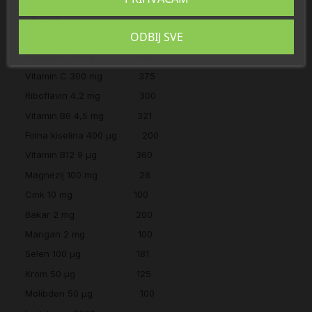
Sadrži u preporučenoj dnevnoj dozi: 13,5 g (1 VREĆICA)
% *PU
ODBIJ SVE
Vitamin A 333,33 μg 41
Vitamin E 30 mg 250
Vitamin C 300 mg 375
Riboflavin 4,2 mg 300
Vitamin B6 4,5 mg 321
Folna kiselina 400 μg 200
Vitamin B12 9 μg 360
Magnezij 100 mg 26
Cink 10 mg 100
Bakar 2 mg 200
Mangan 2 mg 100
Selen 100 μg 181
Krom 50 μg 125
Molibden 50 μg 100