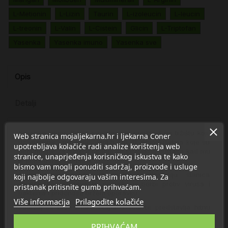
L-Metionin
L-Lizin
Taurin
L-izoleucin
L-leucin
L-treonin
L-Valin
L-Cistein
Glicin
L-Triptofan
Yasenka
Yasenka imuno
Yasenka sve
Opis
Detalji
Yasenka Imuno Boost inovativni je proizvod na tržištu koji,
Web stranica mojaljekarna.hr i ljekarna Coner
uz vitamine i minerale, sadrži čak 11 aminokiselina koje su
upotrebljava kolačiće radi analize korištenja web
neophodne za funkcioniranje imunološkog sustava kad mu
stranice, unaprjeđenja korisničkog iskustva te kako
je pomoć najpotrebnija.
bismo vam mogli ponuditi sadržaj, proizvode i usluge
Aminokiseline potiču stvaranje i aktivaciju stanica
koji najbolje odgovaraju vašim interesima. Za
imunološkog sustava te pomažu u borbi protiv virusa i
pristanak pritisnite gumb prihvaćam.
bakterija i pridonose bržem oporavku.
Više informacija
Prilagodite kolačiće
Sadržaj se brzo i lako otapa u vodi te predstavlja hitnu
pomoć imunitetu.
PRIHVAĆAM