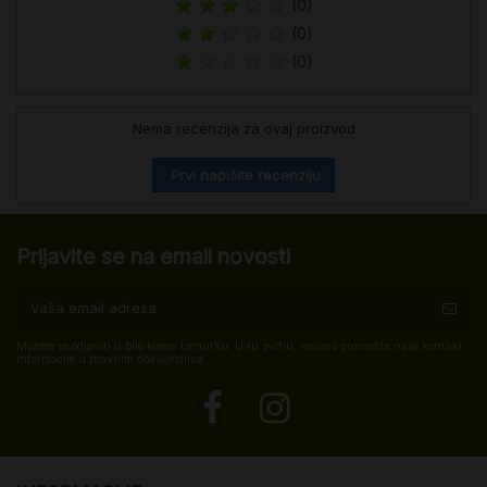
(0)
(0)
(0)
Nema recenzija za ovaj proizvod
Prvi napišite recenziju
Prijavite se na email novosti
Možete se odjaviti u bilo kojem trenutku. U tu svrhu, molimo pronađite naše kontakt
informacije u pravnim obavijestima.