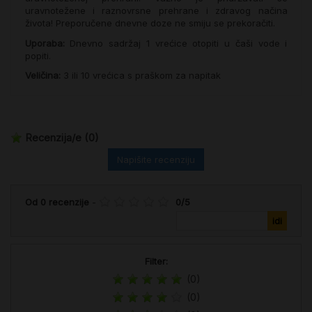
uravnotežene i raznovrsne prehrane i zdravog načina
života! Preporučene dnevne doze ne smiju se prekoračiti.
Uporaba:
Dnevno sadržaj 1 vrećice otopiti u čaši vode i
popiti.
Veličina:
3 ili 10 vrećica s praškom za napitak
Recenzija/e
(0)
Napišite recenziju
Od
0
recenzije
-
0
/
5
Filter:
(0)
(0)