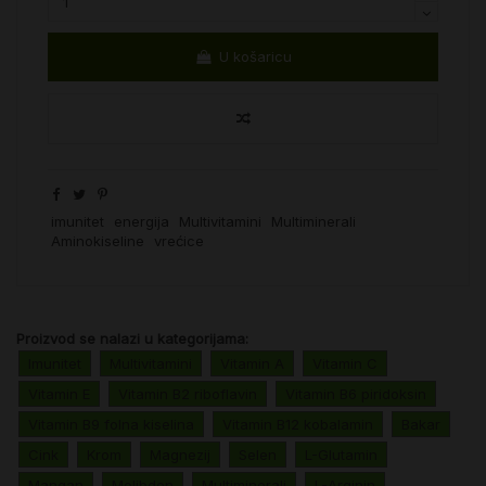
U košaricu
imunitet
energija
Multivitamini
Multiminerali
Aminokiseline
vrećice
Proizvod se nalazi u kategorijama:
Imunitet
Multivitamini
Vitamin A
Vitamin C
Vitamin E
Vitamin B2 riboflavin
Vitamin B6 piridoksin
Vitamin B9 folna kiselina
Vitamin B12 kobalamin
Bakar
Cink
Krom
Magnezij
Selen
L-Glutamin
Mangan
Molibden
Multiminerali
L-Arginin