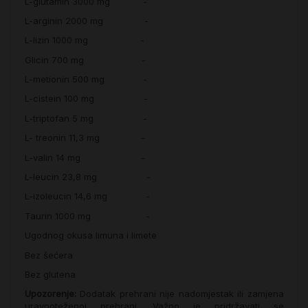
L-glutamin 3000 mg -
L-arginin 2000 mg -
L-lizin 1000 mg -
Glicin 700 mg -
L-metionin 500 mg -
L-cistein 100 mg -
L-triptofan 5 mg -
L- treonin 11,3 mg -
L-valin 14 mg -
L-leucin 23,8 mg -
L-izoleucin 14,6 mg -
Taurin 1000 mg -
Ugodnog okusa limuna i limete
Bez šećera
Bez glutena
Upozorenje:
Dodatak prehrani nije nadomjestak ili zamjena
uravnoteženoj prehrani. Važno je pridržavati se