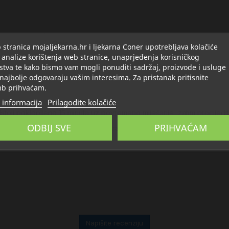
Opis
Detalji
O Suban
stranica mojaljekarna.hr i ljekarna Coner upotrebljava kolačiće
 analize korištenja web stranice, unaprjeđenja korisničkog
stva te kako bismo vam mogli ponuditi sadržaj, proizvode i usluge
 najbolje odgovaraju vašim interesima. Za pristanak pritisnite
b prihvaćam.
 informacija
Prilagodite kolačiće
 odstoji poklopljeno 15 minuta uz povremeno miješanje, zatim procijediti
ODBIJ SVE
PRIHVAĆAM
raznolikoj i uravnoteženoj prehrani. Važno je pridržavati se u
Napišite recenziju