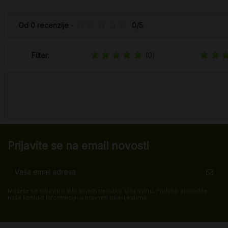
Od
0
recenzije
-
0
/
5
Filter:
(0)
Prijavite se na email novosti
Možete se odjaviti u bilo kojem trenutku. U tu svrhu, molimo pronađite
naše kontakt informacije u pravnim obavijestima.