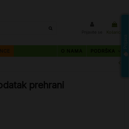
Prijavite se
Košarica
Prijava
NCE
O NAMA
PODRŠKA
odatak prehrani