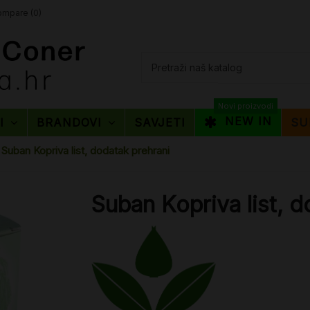
mpare (
0
)
Novi proizvodi
NEW IN
TI
BRANDOVI
SAVJETI
SU
Suban Kopriva list, dodatak prehrani
Suban Kopriva list, d