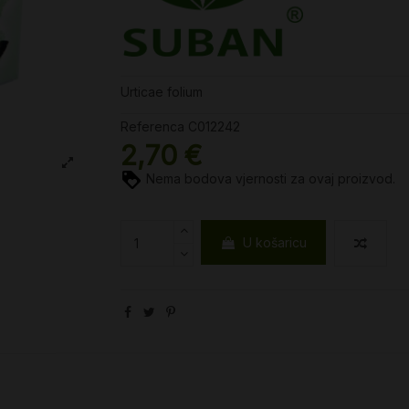
Urticae folium
Referenca
C012242
2,70 €
Nema bodova vjernosti za ovaj proizvod.
U košaricu