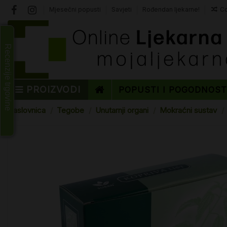
Mjesečni popusti
Savjeti
Rođendan ljekarne!
Co
Recenzije trgovine
PROIZVODI
POPUSTI I POGODNOS
Naslovnica
Tegobe
Unutarnji organi
Mokraćni sustav