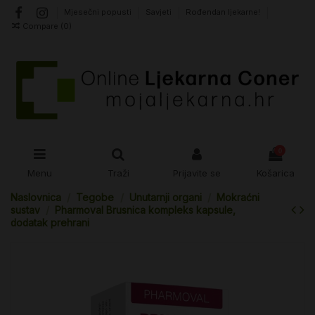
Mjesečni popusti
Savjeti
Rođendan ljekarne!
Compare (
0
)
0
Menu
Traži
Prijavite se
Košarica
Naslovnica
Tegobe
Unutarnji organi
Mokraćni
sustav
Pharmoval Brusnica kompleks kapsule,
dodatak prehrani