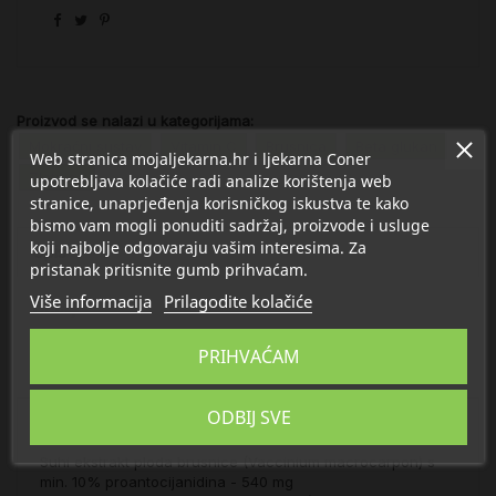
Proizvod se nalazi u kategorijama:
Mokraćni sustav
Vitamin C
Brusnica
Beta glukan
Web stranica mojaljekarna.hr i ljekarna Coner
Zlatnica
upotrebljava kolačiće radi analize korištenja web
stranice, unaprjeđenja korisničkog iskustva te kako
bismo vam mogli ponuditi sadržaj, proizvode i usluge
koji najbolje odgovaraju vašim interesima. Za
Opis
pristanak pritisnite gumb prihvaćam.
Više informacija
Prilagodite kolačiće
Detalji
PRIHVAĆAM
O Pharmoval
ODBIJ SVE
Sastojci u 3 kapsule:
Suhi ekstrakt ploda brusnice (Vaccinium macrocarpon) s
min. 10% proantocijanidina - 540 mg