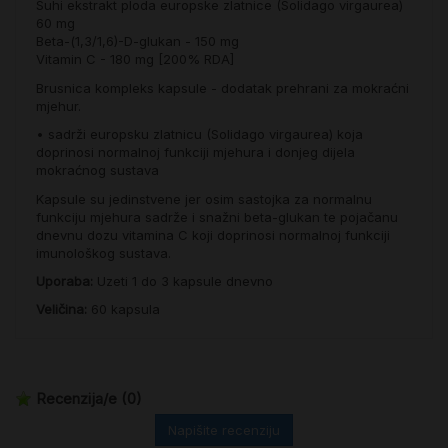
Suhi ekstrakt ploda europske zlatnice (Solidago virgaurea)
60 mg
Beta-(1,3/1,6)-D-glukan - 150 mg
Vitamin C - 180 mg [200% RDA]
Brusnica kompleks kapsule - dodatak prehrani za mokraćni
mjehur.
•
sadrži europsku zlatnicu (Solidago virgaurea) koja
doprinosi normalnoj funkciji mjehura i donjeg dijela
mokraćnog sustava
Kapsule su jedinstvene jer osim sastojka za normalnu
funkciju mjehura sadrže i snažni beta-glukan te pojačanu
dnevnu dozu vitamina C koji doprinosi normalnoj funkciji
imunološkog sustava.
Uporaba:
Uzeti 1 do 3 kapsule dnevno
Veličina:
60 kapsula
Recenzija/e
(0)
Napišite recenziju