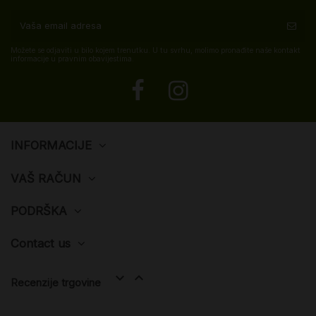
Možete se odjaviti u bilo kojem trenutku. U tu svrhu, molimo pronađite naše kontakt
informacije u pravnim obavijestima.
INFORMACIJE
VAŠ RAČUN
PODRŠKA
Contact us


Recenzije trgovine