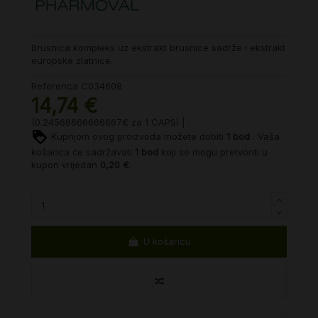
Brusnica kompleks uz ekstrakt brusnice sadrže i ekstrakt
europske zlatnice.
Referenca
C034608
14,74 €
(0.24566666666667€ za 1 CAPS) |
Kupnjom ovog proizvoda možete dobiti
1
bod
. Vaša
košarica će sadržavati
1
bod
koji se mogu pretvoriti u
kupon vrijedan
0,20 €
.
U košaricu