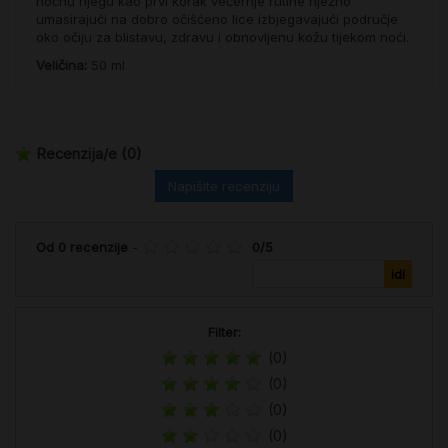
noćnu njegu kao prvi korak večernje rutine nježno
umasirajući na dobro očišćeno lice izbjegavajući područje
oko očiju za blistavu, zdravu i obnovljenu kožu tijekom noći.
Veličina:
50 ml
Recenzija/e
(0)
Napišite recenziju
Od
0
recenzije
-
0
/
5
Filter:
(0)
(0)
(0)
(0)