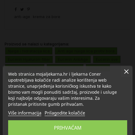
anti-age
krema za bore
Proizvod se nalazi u kategorijama:
Njega i hidratacija lica
Anti age njega lica protiv bora
Eucerin Hyaluron-filler
Eucerin AntiAge
Eucerin sve
Eucerin njega lica
Dermokozmetika
Njega lica
Web stranica mojaljekarna.hr i ljekarna Coner
Eucerin Serumi
upotrebljava kolačiće radi analize korištenja web
stranice, unaprjeđenja korisničkog iskustva te kako
bismo vam mogli ponuditi sadržaj, proizvode i usluge
Opis
koji najbolje odgovaraju vašim interesima. Za
pristanak pritisnite gumb prihvaćam.
Detalji
Više informacija
Prilagodite kolačiće
PRIHVAĆAM
O Eucerin