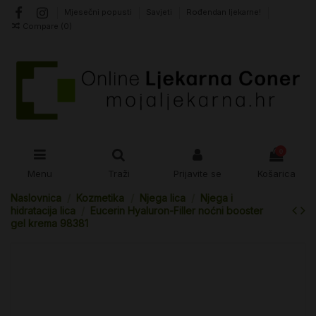
Mjesečni popusti
Savjeti
Rođendan ljekarne!
Compare (
0
)
0
Menu
Traži
Prijavite se
Košarica
Naslovnica
Kozmetika
Njega lica
Njega i
hidratacija lica
Eucerin Hyaluron-Filler noćni booster
gel krema 98381