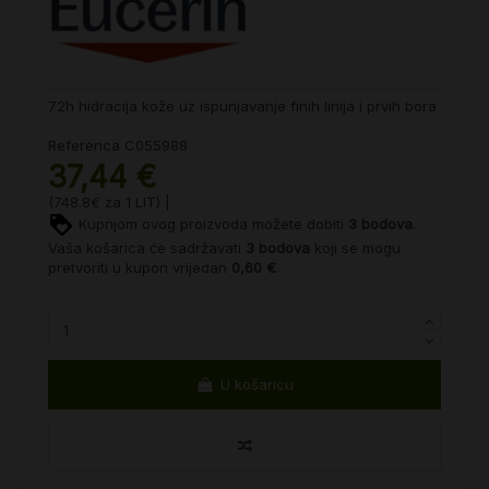
72h hidracija kože uz ispunjavanje finih linija i prvih bora
Referenca
C055988
37,44 €
(748.8€ za 1 LIT) |
Kupnjom ovog proizvoda možete dobiti
3
bodova
.
Vaša košarica će sadržavati
3
bodova
koji se mogu
pretvoriti u kupon vrijedan
0,60 €
.
U košaricu