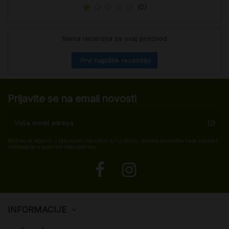
(0)
Nema recenzija za ovaj proizvod
Prvi napišite recenziju
Prijavite se na email novosti
Možete se odjaviti u bilo kojem trenutku. U tu svrhu, molimo pronađite naše kontakt
informacije u pravnim obavijestima.
INFORMACIJE