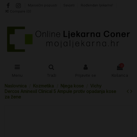
Mjesečni popusti
Savjeti
Rođendan ljekarne!
Compare (
0
)
0
Menu
Traži
Prijavite se
Košarica
Naslovnica
Kozmetika
Njega kose
Vichy
Dercos Aminexil Clinical 5 Ampule protiv opadanja kose
za žene