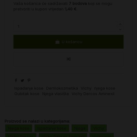
Vaša košarica će sadržavati
7
bodova
koji se mogu
pretvoriti u kupon vrijedan
1,40 €
.
U košaricu
Ispadanje kose
Dermokozmetika
Vichy
njega kose
Gubitak kose
Njega vlasišta
Vichy Dercos Aminexil
Proizvod se nalazi u kategorijama:
Njega kose
Ispadanje kose
Njega
Vichy
Vichy Dercos
Vichy Dercos Aminexil
Vichy sve