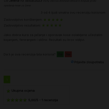
Od
Jelena
na
15/03/2023
Vichy Dercos Aminexil Clinical 5 Ampule protiv
opadanja kose za žene
3
od
4
ljudi smatra ovu recenziju korisnom
Zadovoljstvo korištenjem:
Zadovoljstvo rezultatom:
Jako dobra kura za jačanje i oporavak kose oslabljene učestalim
bojanjem, feniranjem i slično. Rezultati su brzo vidljivi.
Da li je ova recenzija bila korisna?
Da
Ne
Prijavite zloupotrebu
1
Ukupna ocjena
:
5,00
/
5
-
1
recenzija