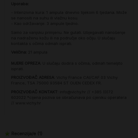
Uporaba:
- Intenzivna kura: 1 ampula dnevno tijekom 6 tjedana. Može
se nanositi na suhu ili vlažnu kosu.
- Kao održavanje: 3 ampule tjedno.
Samo za vanjsku primjenu. Ne gutati. Izbjegavati nanošenje
na nadraženu kožu ili na područje oko očiju. U slučaju
kontakta s očima odmah isprati.
Veličina:
21 ampula
MJERE OPREZA
: U slučaju dodira s očima, odmah temeljito
isprati.
PROIZVOĐAČ ADRESA
: Vichy France CAI/CAF 03 Vichy
France, TSA 75000 93584 ST OUEN CEDEX FR.
PROIZVOĐAČ KONTAKT
: info@vichy.hr // +385 (0)72
602022 *cijena poziva se obračunava po cjeniku operatera
// www.vichy.hr
Recenzija/e
(1)