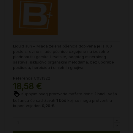
Liquid sun – Mlada zelena pšenica dobivena je iz 100
posto sirovine mlade pšenice uzgojene na izuzetno
plodnom tlu gorske Hrvatske, bogatog mineralnog
sastava, isključivo organskim metodama, bez uporabe
pesticida, herbicida i umjetnih gnojiva.
Referenca
C031322
18,58 €
Kupnjom ovog proizvoda možete dobiti
1
bod
. Vaša
košarica će sadržavati
1
bod
koji se mogu pretvoriti u
kupon vrijedan
0,20 €
.