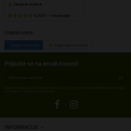
Ukupna ocjena
:
5,00
/
5
-
1
recenzija
Pogledaj ocjene
Dodaj recenziju
Pogledaj recenzije
Prijavite se na email novosti
Možete se odjaviti u bilo kojem trenutku. U tu svrhu, molimo pronađite naše kontakt
informacije u pravnim obavijestima.
INFORMACIJE