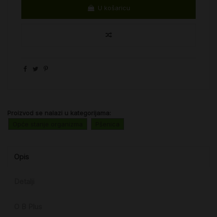
U košaricu
Proizvod se nalazi u kategorijama:
Opće stanje organizma
Pšenica
Opis
Detalji
O B Plus