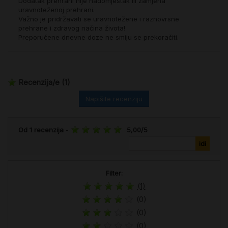
Dodatak prehrani nije nadomjestak ili zamjena
uravnoteženoj prehrani.
Važno je pridržavati se uravnotežene i raznovrsne
prehrane i zdravog načina života!
Preporučene dnevne doze ne smiju se prekoračiti.
Recenzija/e
(1)
Napišite recenziju
Od
1
recenzija
-
5,00
/
5
Filter:
(1)
(0)
(0)
(0)