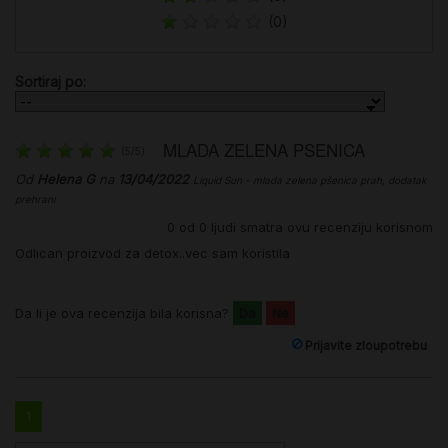
(0)
Sortiraj po:
MLADA ZELENA PSENICA
(
5
/
5
)
Od
Helena G
na
13/04/2022
Liquid Sun - mlada zelena pšenica prah, dodatak
prehrani
0
od
0
ljudi smatra ovu recenziju korisnom
Odlican proizvod za detox..vec sam koristila
Da li je ova recenzija bila korisna?
Da
Ne
Prijavite zloupotrebu
1