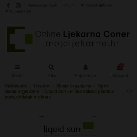
Mjesečni popusti
Savjeti
Rođendan ljekarne!
Compare (
0
)
0
Menu
Traži
Prijavite se
Košarica
Naslovnica
Tegobe
Stanje organizma
Opće
stanje organizma
Liquid Sun - mlada zelena pšenica
prah, dodatak prehrani