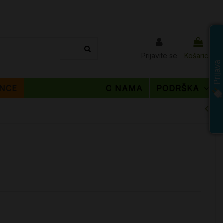
Prijavite se
Košarica
Prijava
NCE
O NAMA
PODRŠKA