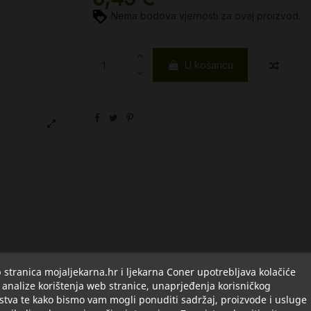
Nema bodova vjernosti za ovaj proizvod.
U košaricu
stranica mojaljekarna.hr i ljekarna Coner upotrebljava kolačiće
Opis
Detalji
O Ostali
 analize korištenja web stranice, unaprjeđenja korisničkog
stva te kako bismo vam mogli ponuditi sadržaj, proizvode i usluge