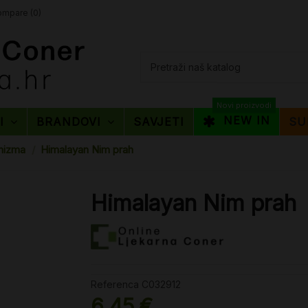
mpare (
0
)
Novi proizvodi
NEW IN
TI
BRANDOVI
SAVJETI
SU
nizma
Himalayan Nim prah
Himalayan Nim prah
Referenca
C032912
6,45 €