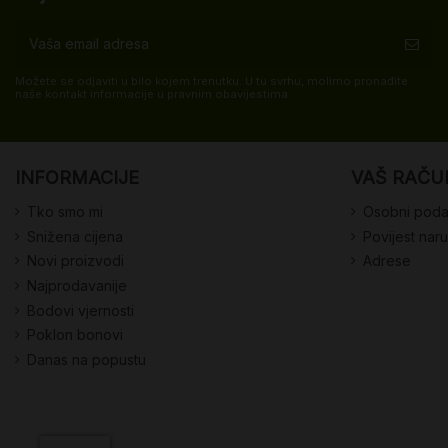
Možete se odjaviti u bilo kojem trenutku. U tu svrhu, molimo pronađite
naše kontakt informacije u pravnim obavijestima.
INFORMACIJE
VAŠ RAČU
Tko smo mi
Osobni poda
Snižena cijena
Povijest nar
Novi proizvodi
Adrese
Najprodavanije
Bodovi vjernosti
Poklon bonovi
Danas na popustu