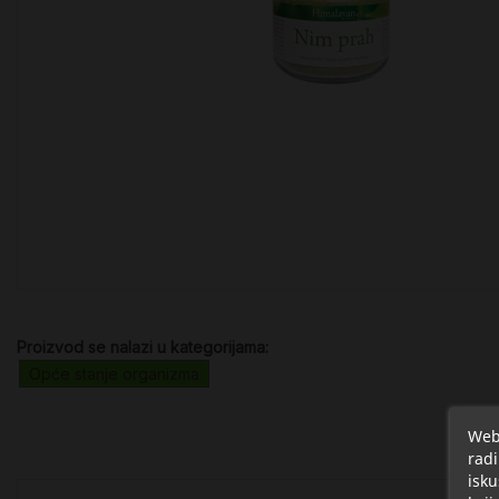
Proizvod se nalazi u kategorijama:
Opće stanje organizma
Web 
radi
isku