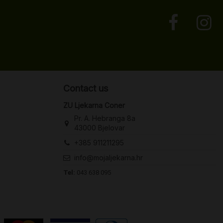
Contact us
ZU Ljekarna Coner
Pr. A. Hebranga 8a
43000 Bjelovar
+385 911211295
info@mojaljekarna.hr
Tel:
043 638 095