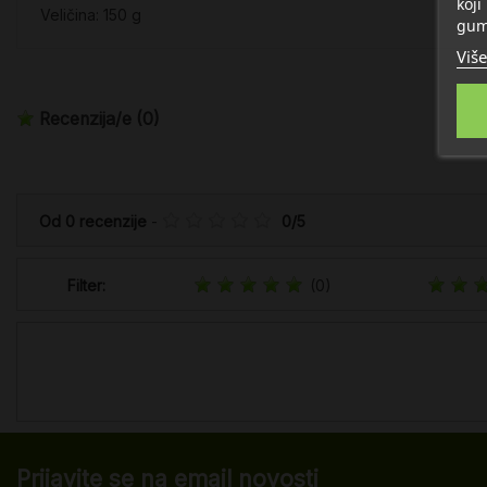
koji
Veličina: 150 g
gum
Više
Recenzija/e
(0)
Od
0
recenzije
-
0
/
5
Filter:
(0)
Prijavite se na email novosti