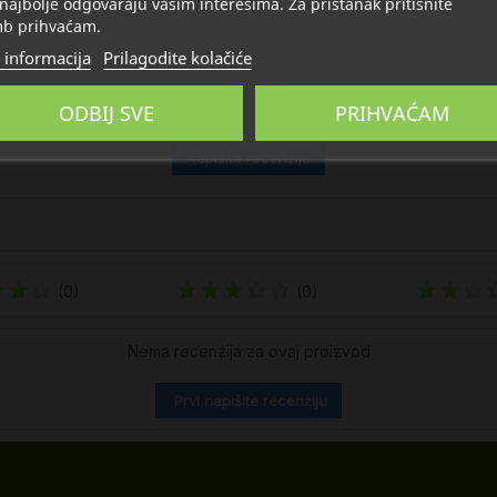
 najbolje odgovaraju vašim interesima. Za pristanak pritisnite
b prihvaćam.
 informacija
Prilagodite kolačiće
ODBIJ SVE
PRIHVAĆAM
Napišite recenziju
(0)
(0)
Nema recenzija za ovaj proizvod
Prvi napišite recenziju