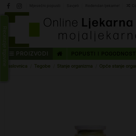
Mjesečni popusti
Savjeti
Rođendan ljekarne!
Co
Recenzije trgovine
PROIZVODI
POPUSTI I POGODNOS
Naslovnica
Tegobe
Stanje organizma
Opće stanje orga