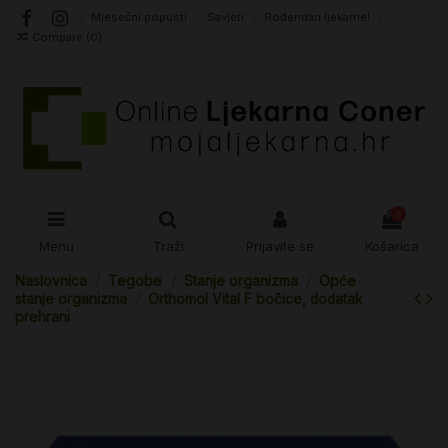
Mjesečni popusti
Savjeti
Rođendan ljekarne!
Compare (
0
)
0
Menu
Traži
Prijavite se
Košarica
Naslovnica
Tegobe
Stanje organizma
Opće
stanje organizma
Orthomol Vital F bočice, dodatak
prehrani