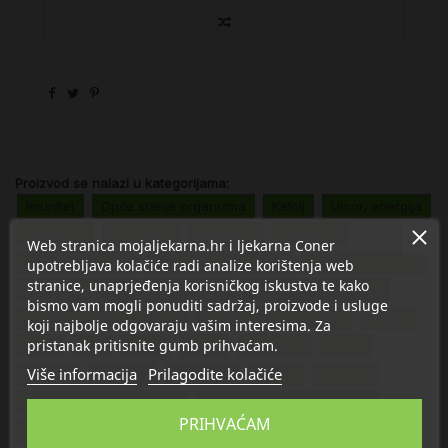
Proizvod se nalazi u kategorijama:
Imunitet
Opće stanje organizma
Kalcij
Umor, energija
Vitamin A
Vitamin C
Vitamin D
Vitamin E
Web stranica mojaljekarna.hr i ljekarna Coner
Vitamin B1 tiamin
Vitamin B2 riboflavin
Vitamin B3 niacin
upotrebljava kolačiće radi analize korištenja web
stranice, unaprjeđenja korisničkog iskustva te kako
Vitamin B5 pantotenska kiselina
Vitamin B6 piridoksin
bismo vam mogli ponuditi sadržaj, proizvode i usluge
Vitamin B9 folna kiselina
Vitamin B12 kobalamin
Bakar
koji najbolje odgovaraju vašim interesima. Za
pristanak pritisnite gumb prihvaćam.
Cink
Jod
Kalcij
Krom
Magnezij
Selen
Više informacija
Prilagodite kolačiće
Željezo
Mangan
Molibden
Lutein
Likopen
Omega 3 masne kiseline
EPA - Eikosapentaenoicna
PRIHVAĆAM
DHA - Dokosaheksaenoicna
Vitamin K