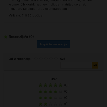
kromov (III) klorid, natrijev molibdat, natrijev selenat,
filokinon, kolekalciferol, cijanokobalamin.
Veličina:
7 ili 30 bočica
Recenzija/e
(0)
Napišite recenziju
Od
0
recenzije
-
0
/
5
Filter:
(0)
(0)
(0)
(0)