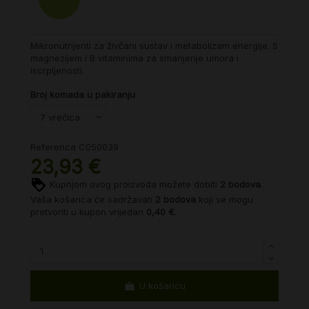
Mikronutrijenti za živčani sustav i metabolizam energije. S
magnezijem i B vitaminima za smanjenje umora i
iscrpljenosti.
Broj komada u pakiranju
Referenca
C050039
23,93 €
Kupnjom ovog proizvoda možete dobiti
2
bodova
.
Vaša košarica će sadržavati
2
bodova
koji se mogu
pretvoriti u kupon vrijedan
0,40 €
.
U košaricu