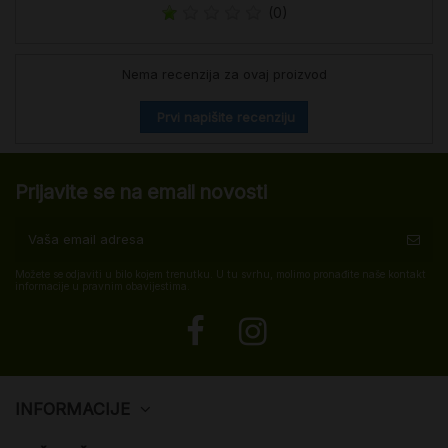
(0)
Nema recenzija za ovaj proizvod
Prvi napišite recenziju
Prijavite se na email novosti
Možete se odjaviti u bilo kojem trenutku. U tu svrhu, molimo pronađite naše kontakt
informacije u pravnim obavijestima.
INFORMACIJE