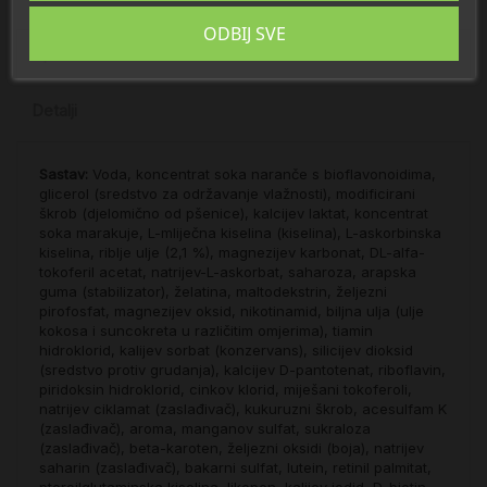
ODBIJ SVE
Opis
Detalji
Sastav:
Voda, koncentrat soka naranče s bioflavonoidima,
glicerol (sredstvo za održavanje vlažnosti), modificirani
škrob (djelomično od pšenice), kalcijev laktat, koncentrat
soka marakuje, L-mliječna kiselina (kiselina), L-askorbinska
kiselina, riblje ulje (2,1 %), magnezijev karbonat, DL-alfa-
tokoferil acetat, natrijev-L-askorbat, saharoza, arapska
guma (stabilizator), želatina, maltodekstrin, željezni
pirofosfat, magnezijev oksid, nikotinamid, biljna ulja (ulje
kokosa i suncokreta u različitim omjerima), tiamin
hidroklorid, kalijev sorbat (konzervans), silicijev dioksid
(sredstvo protiv grudanja), kalcijev D-pantotenat, riboflavin,
piridoksin hidroklorid, cinkov klorid, miješani tokoferoli,
natrijev ciklamat (zaslađivač), kukuruzni škrob, acesulfam K
(zaslađivač), aroma, manganov sulfat, sukraloza
(zaslađivač), beta-karoten, željezni oksidi (boja), natrijev
saharin (zaslađivač), bakarni sulfat, lutein, retinil palmitat,
pteroilglutaminska kiselina, likopen, kalijev jodid, D-biotin,