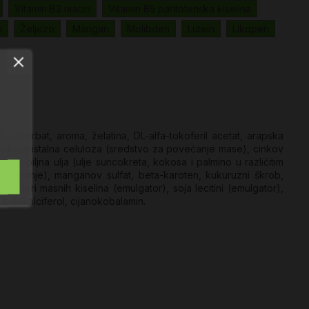
Vitamin B3 niacin
Vitamin B5 pantotenska kiselina
n
Željezo
Mangan
Molibden
Lutein
Likopen
v-L-askorbat, aroma, želatina, DL-alfa-tokoferil acetat, arapska
, mikrokristalna celuloza (sredstvo za povećanje mase), cinkov
roli, biljna ulja (ulje suncokreta, kokosa i palmino u različitim
 glaziranje), manganov sulfat, beta-karoten, kukuruzni škrob,
 esteri masnih kiselina (emulgator), soja lecitini (emulgator),
n, kolekalciferol, cijanokobalamin.