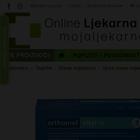
Mjesečni popusti
Savjeti
Rođendan ljekarne!
Co
Recenzije trgovine
PROIZVODI
POPUSTI I POGODNOS
Naslovnica
Tegobe
Stanje organizma
Opće stanje orga