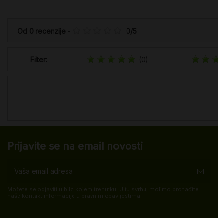
Od
0
recenzije
-
0
/
5
Filter:
(0)
Prijavite se na email novosti
Možete se odjaviti u bilo kojem trenutku. U tu svrhu, molimo pronađite
naše kontakt informacije u pravnim obavijestima.