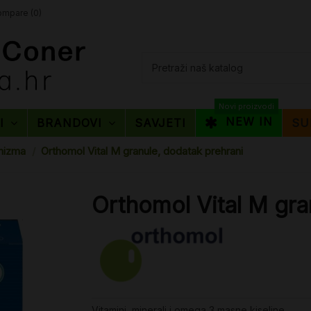
mpare (
0
)
Novi proizvodi
NEW IN
TI
BRANDOVI
SAVJETI
SU
nizma
Orthomol Vital M granule, dodatak prehrani
Orthomol Vital M gra
Vitamini, minerali i omega 3 masne kiseline