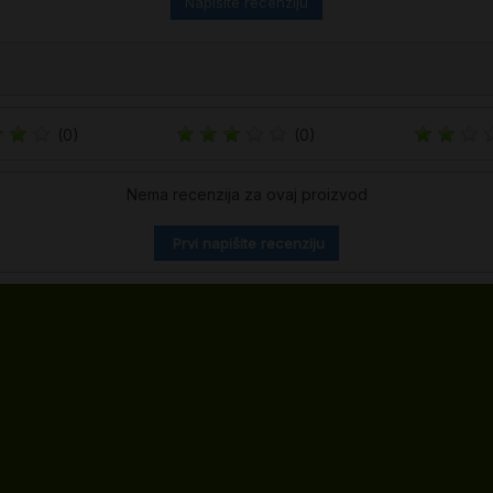
Napišite recenziju
(0)
(0)
Nema recenzija za ovaj proizvod
Prvi napišite recenziju