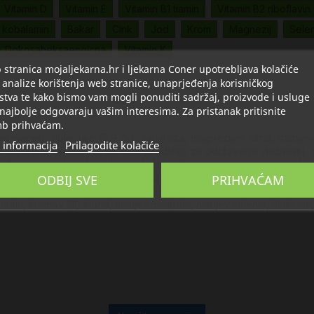
Vitamin D
Vitamin E
Vitamin B1 tiamin
Vitamin B2 riboflavin
2 kobalamin
Bakar
Cink
Jod
Krom
Magnezij
Sele
- Dokosaheksaenoicna
Vitamin K
stranica mojaljekarna.hr i ljekarna Coner upotrebljava kolačiće
 analize korištenja web stranice, unaprjeđenja korisničkog
stva te kako bismo vam mogli ponuditi sadržaj, proizvode i usluge
Opis
Detalji
 najbolje odgovaraju vašim interesima. Za pristanak pritisnite
b prihvaćam.
ljavanje), riblje ulje (5,9 %), saharoza, magnezijev citrat, natrije
 informacija
Prilagodite kolačiće
 L-askorbinska kiselina, glicerol (sredstvo za održavanje vlažnosti)
oflavin, piridoksin hidroklorid, kalcijev D-pantotenat, miješani tokofe
ODBIJ SVE
PRIHVAĆAM
g voća s bioflavonoidima, hidroksipropil metil celuloza sredstvo za
akarni sulfat, ekstrakt rajčice obogaćen likopenom, lutein, sukroza
iotin, kromov (III) klorid, natrijev molibdat, natrijev selenat, filokino