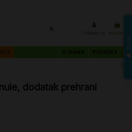
Prijavite se
Košarica
Prijava
NCE
O NAMA
PODRŠKA
nule, dodatak prehrani