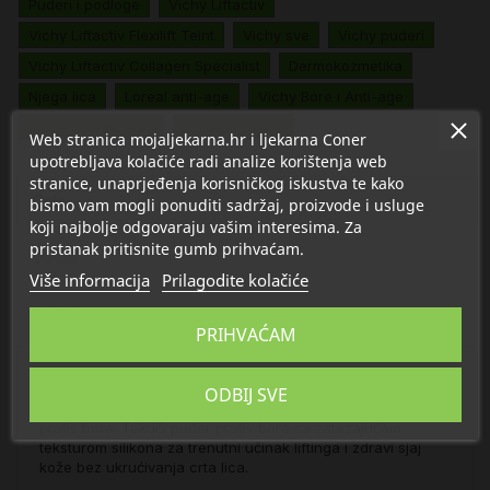
Puderi i podloge
Vichy Liftactiv
Vichy Liftactiv Flexilift Teint
Vichy sve
Vichy puderi
Vichy Liftactiv Collagen Specialist
Dermokozmetika
Njega lica
Loreal anti-age
Vichy Bore i Anti-age
Vichy hijaluronska
Category žena
Web stranica mojaljekarna.hr i ljekarna Coner
upotrebljava kolačiće radi analize korištenja web
stranice, unaprjeđenja korisničkog iskustva te kako
Opis
bismo vam mogli ponuditi sadržaj, proizvode i usluge
koji najbolje odgovaraju vašim interesima. Za
pristanak pritisnite gumb prihvaćam.
Detalji
Više informacija
Prilagodite kolačiće
O Vichy
PRIHVAĆAM
Tekući puder s učinkom liftinga i zdravoga sjaja.
ODBIJ SVE
Za žene iznad 40 godina koje žele da puder bude i njega
protiv bora. Tekući puder protiv bora sa zatezajućom
teksturom silikona za trenutni učinak liftinga i zdravi sjaj
kože bez ukrućivanja crta lica.