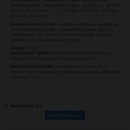
methylparaben - cellulose gum - aluminum hydroxide -
phenoxyethanol - magnesium sulfate - adenosine - alcohol
denat. - may contain +/- : [- ci 77891 - ci 77163 - ci 77492 -
ci 77491 - ci 77499 ]
Uporaba:
Nakon uporabe uobičajene njege kao podloge za
šminkanje vršcima prstiju nanesite tekući puder gladeći
iznutra prema van. Dobro razmažite kod vrata, ušiju i po
gornjem dijelu čela za prirodni rezultat.
Veličina:
30 ml
PROIZVOĐAČ ADRESA
: Vichy France CAI/CAF 03 Vichy
France, TSA 75000 93584 ST OUEN CEDEX FR.
PROIZVOĐAČ KONTAKT
: info@vichy.hr // +385 (0)72
602022 *cijena poziva se obračunava po cjeniku operatera
// www.vichy.hr
Recenzija/e
(0)
Napišite recenziju