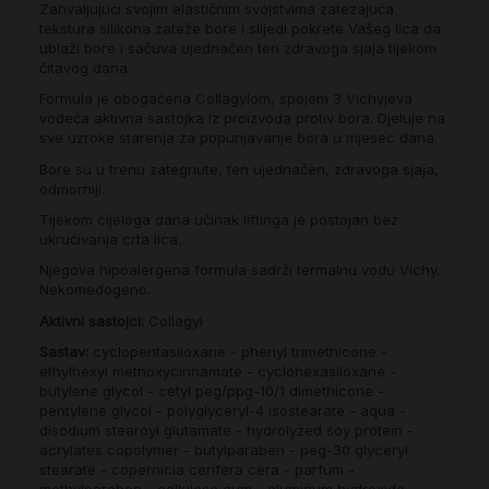
Zahvaljujući svojim elastičnim svojstvima zatezajuća
tekstura silikona zateže bore i slijedi pokrete Vašeg lica da
ublaži bore i sačuva ujednačen ten zdravoga sjaja tijekom
čitavog dana.
Formula je obogaćena Collagylom, spojem 3 Vichyjeva
vodeća aktivna sastojka iz proizvoda protiv bora. Djeluje na
sve uzroke starenja za popunjavanje bora u mjesec dana.
Bore su u trenu zategnute, ten ujednačen, zdravoga sjaja,
odmorniji.
Tijekom cijeloga dana učinak liftinga je postojan bez
ukrućivanja crta lica.
Njegova hipoalergena formula sadrži termalnu vodu Vichy.
Nekomedogeno.
Aktivni sastojci:
Collagyl
Sastav:
cyclopentasiloxane - phenyl trimethicone -
ethylhexyl methoxycinnamate - cyclohexasiloxane -
butylene glycol - cetyl peg/ppg-10/1 dimethicone -
pentylene glycol - polyglyceryl-4 isostearate - aqua -
disodium stearoyl glutamate - hydrolyzed soy protein -
acrylates copolymer - butylparaben - peg-30 glyceryl
stearate - copernicia cerifera cera - parfum -