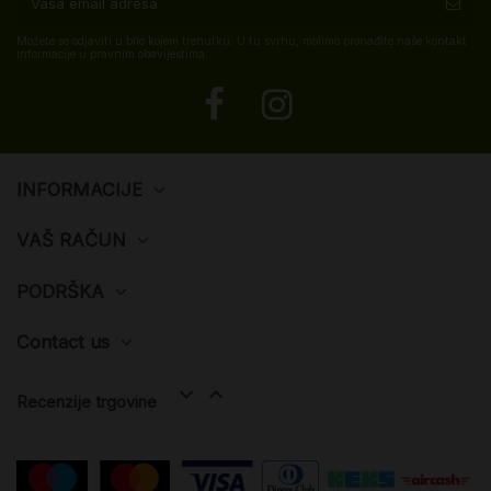
Možete se odjaviti u bilo kojem trenutku. U tu svrhu, molimo pronađite naše kontakt
informacije u pravnim obavijestima.
INFORMACIJE
VAŠ RAČUN
PODRŠKA
Contact us


Recenzije trgovine