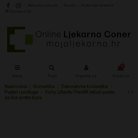
Mjesečni popusti
Savjeti
Rođendan ljekarne!
Compare (
0
)
0
Menu
Traži
Prijavite se
Košarica
Naslovnica
Kozmetika
Dekorativna kozmetika
Puderi i podloge
Vichy Liftactiv Flexilift tekući puder
za lice protiv bora