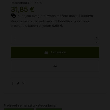
Referenca
C026720
31,85 €
Kupnjom ovog proizvoda možete dobiti
3
bodova
.
Vaša košarica će sadržavati
3
bodova
koji se mogu
pretvoriti u kupon vrijedan
0,60 €
.
U košaricu
Proizvod se nalazi u kategorijama: