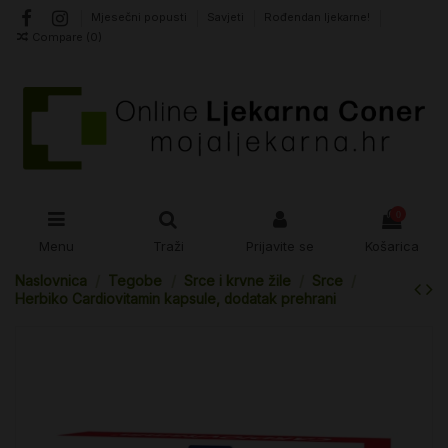
Mjesečni popusti
Savjeti
Rođendan ljekarne!
Compare (
0
)
0
Menu
Traži
Prijavite se
Košarica
Naslovnica
Tegobe
Srce i krvne žile
Srce
Herbiko Cardiovitamin kapsule, dodatak prehrani