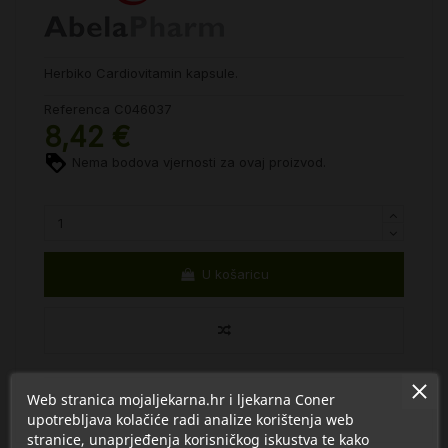
Herbiko Cardiovitamin kapsule.
Referenca
C046037
8,42 €
Nema bodova vjernosti za ovaj proizvod.
U košaricu
Web stranica mojaljekarna.hr i ljekarna Coner
upotrebljava kolačiće radi analize korištenja web
stranice, unaprjeđenja korisničkog iskustva te kako