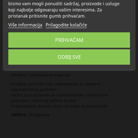
bismo vam mogli ponuditi sadržaj, proizvode i usluge
koji najbolje odgovaraju vašim interesima. Za
Proizvod se nalazi u kategorijama:
pristanak pritisnite gumb prihvaćam.
Srce
Više informacija
Prilagodite kolačiće
PRIHVAĆAM
Opis
ODBIJ SVE
Detalji
Herbiko Cardiovitamin kapsule.
Dodatak prehrani nije nadomjestak ili zamjena
uravnoteženoj prehrani.
Važno je pridržavati se uravnotežene i raznovrsne
prehrane i zdravog načina života!
Preporučene dnevne doze ne smiju se prekoračiti.
Veličina
: 20 kapsula