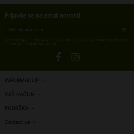
Prijavite se na email novosti
Možete se odjaviti u bilo kojem trenutku. U tu svrhu, molimo pronađite naše kontakt
informacije u pravnim obavijestima.
INFORMACIJE
VAŠ RAČUN
PODRŠKA
Contact us