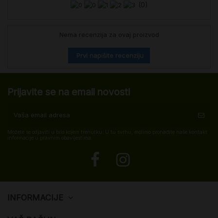
(0)
Nema recenzija za ovaj proizvod
Prvi napišite recenziju
Prijavite se na email novosti
Možete se odjaviti u bilo kojem trenutku. U tu svrhu, molimo pronađite naše kontakt
informacije u pravnim obavijestima.
INFORMACIJE