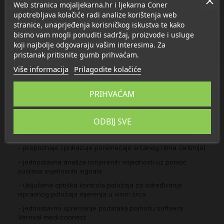
Web stranica mojaljekarna.hr i ljekarna Coner
Proizvod se nalazi u kategorijama:
upotrebljava kolačiće radi analize korištenja web
Srce
Tlakomjeri
stranice, unaprjeđenja korisničkog iskustva te kako
bismo vam mogli ponuditi sadržaj, proizvode i usluge
koji najbolje odgovaraju vašim interesima. Za
Opis
pristanak pritisnite gumb prihvaćam.
Više informacija
Prilagodite kolačiće
Detalji
PRIHVAĆAM
- potpuno automatsko mjerenje krvnog tlaka
- jednostavno intuitivno rukovanje
ODBIJ SVE
- veliki zaslon za lako očitavanje izmjerenih vrijednosti
- prepoznaje i prikazuje poremećaje srčanog ritma (aritmije)
- jednostavna analiza izmjerenih vrijednosti uz pomoć
sustava svjetlosnih signala
- uključena optička kontrola položaja za određivanje
ispravnog položaja mjerenja u visini srca
- jednostavno spremanje podataka pomoću softvera
Veroval medi.connect