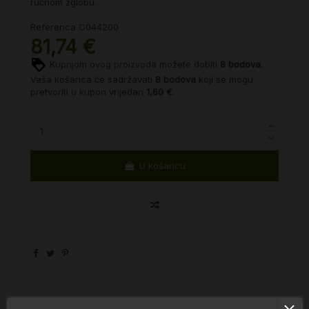
ručnom zglobu.
Referenca
C044200
81,74 €
Kupnjom ovog proizvoda možete dobiti
8
bodova
.
Vaša košarica će sadržavati
8
bodova
koji se mogu
pretvoriti u kupon vrijedan
1,60 €
.
U košaricu