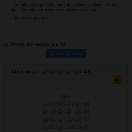
- podatke je moguće kombinirati sa svim uređajima Veroval,
npr. s vagom i narukvicom za praćenje aktivnosti
- uključen USB kabal
Recenzija/e
(0)
Napišite recenziju
Od
0
recenzije
-
0
/
5
Filter:
(0)
(0)
(0)
(0)