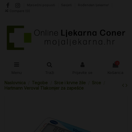
Mjesečni popusti
Savjeti
Rođendan ljekarne!
Compare (
0
)
0
Menu
Traži
Prijavite se
Košarica
Naslovnica
Tegobe
Srce i krvne žile
Srce
Hartmann Veroval Tlakomjer za zapešće