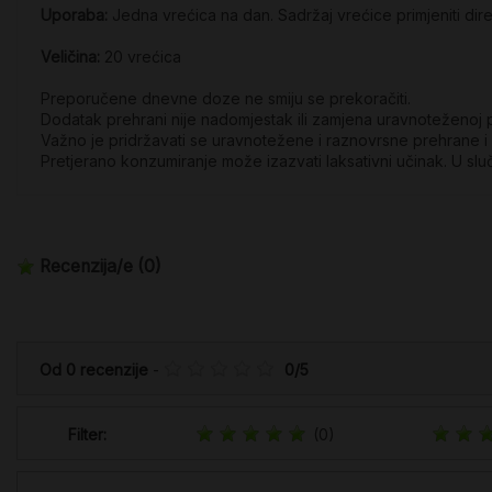
Uporaba:
Jedna vrećica na dan. Sadržaj vrećice primjeniti direkt
Veličina:
20 vrećica
Preporučene dnevne doze ne smiju se prekoračiti.
Dodatak prehrani nije nadomjestak ili zamjena uravnoteženoj p
Važno je pridržavati se uravnotežene i raznovrsne prehrane i
Pretjerano konzumiranje može izazvati laksativni učinak. U sluč
Recenzija/e
(0)
Od
0
recenzije
-
0
/
5
Filter:
(0)