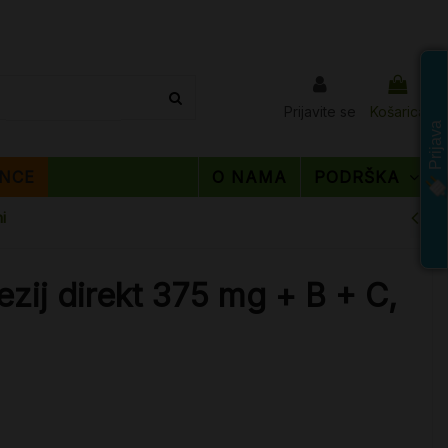
Prijavite se
Košarica
Prijava
NCE
O NAMA
PODRŠKA
i
zij direkt 375 mg + B + C,