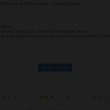
no u usta, pustiti da se otopi u ustima i progutati.
rehrani.
 zdravog načina života. Čuvati od dohvata male djece.
aju preosjetljivosti na bilo koji sastojak potrebno je prekinuti uzima
Napišite recenziju
(0)
(0)