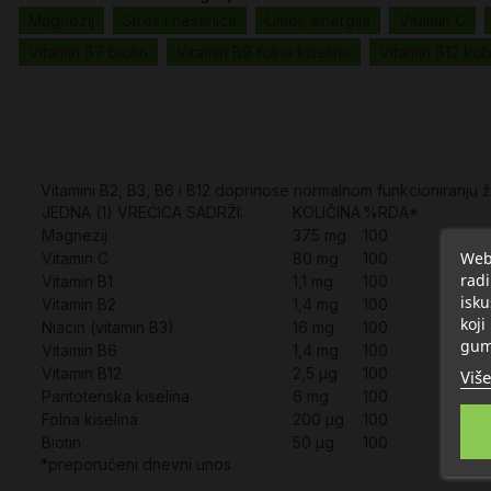
Magnezij
Stres i nesanica
Umor, energija
Vitamin C
Vitamin B7 biotin
Vitamin B9 folna kiselina
Vitamin B12 ko
Vitamini B2, B3, B6 i B12 doprinose normalnom funkcioniranju živ
JEDNA (1) VREĆICA SADRŽI:
KOLIČINA
%RDA*
Magnezij
375 mg
100
Web 
Vitamin C
80 mg
100
radi
Vitamin B1
1,1 mg
100
isku
Vitamin B2
1,4 mg
100
koji
Niacin (vitamin B3)
16 mg
100
gum
Vitamin B6
1,4 mg
100
Vitamin B12
2,5 µg
100
Više
Pantotenska kiselina
6 mg
100
Folna kiselina
200 µg
100
Biotin
50 µg
100
*preporučeni dnevni unos