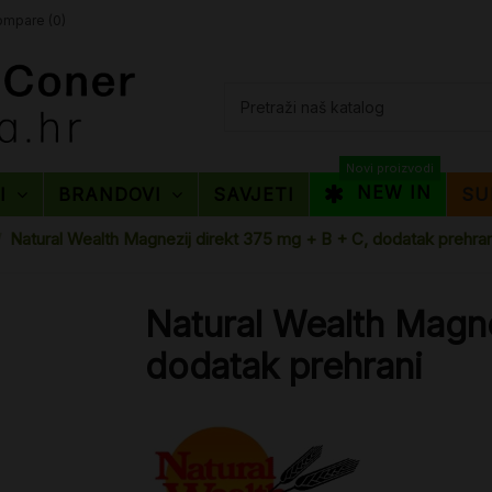
mpare (
0
)
Novi proizvodi
NEW IN
TI
BRANDOVI
SAVJETI
SU
Natural Wealth Magnezij direkt 375 mg + B + C, dodatak prehran
Natural Wealth Magne
dodatak prehrani