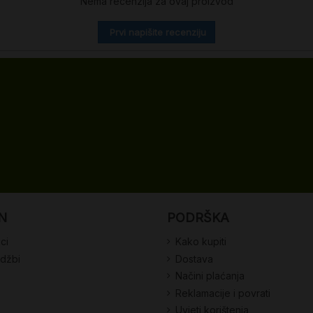
Nema recenzija za ovaj proizvod
Prvi napišite recenziju
N
PODRŠKA
ci
Kako kupiti
udžbi
Dostava
Načini plaćanja
Reklamacije i povrati
Uvjeti korištenja