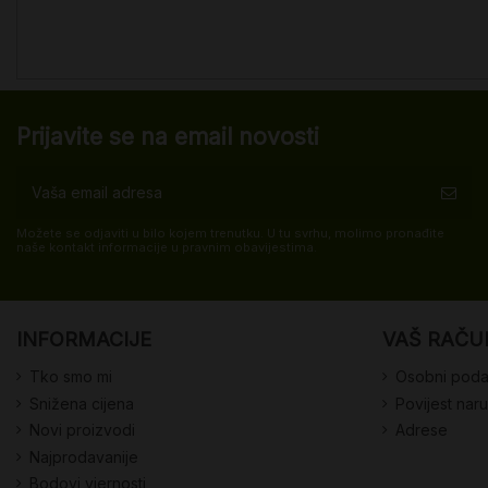
Prijavite se na email novosti
Možete se odjaviti u bilo kojem trenutku. U tu svrhu, molimo pronađite
naše kontakt informacije u pravnim obavijestima.
INFORMACIJE
VAŠ RAČU
Tko smo mi
Osobni poda
Snižena cijena
Povijest nar
Novi proizvodi
Adrese
Najprodavanije
Bodovi vjernosti