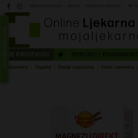
Mjesečni popusti
Savjeti
Rođendan ljekarne!
Co
Recenzije trgovine
PROIZVODI
POPUSTI I POGODNOS
Naslovnica
Tegobe
Stanje organizma
Stres i nesanica