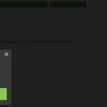
tamin B5 pantotenska kiselina
Vitamin B6 piridoksin
ormalnoj funkciji mišića i ravnoteži elektrolita.