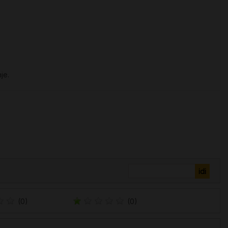
nje.
(0)
(0)