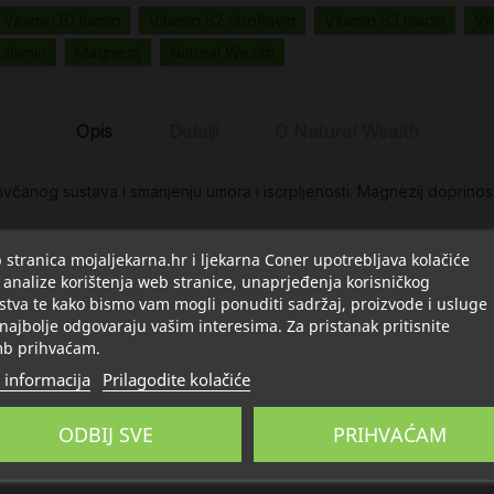
Vitamin B1 tiamin
Vitamin B2 riboflavin
Vitamin B3 niacin
Vi
balamin
Magnezij
Natural Wealth
Opis
Detalji
O Natural Wealth
čanog sustava i smanjenju umora i iscrpljenosti. Magnezij doprinosi n
stranica mojaljekarna.hr i ljekarna Coner upotrebljava kolačiće
 analize korištenja web stranice, unaprjeđenja korisničkog
stva te kako bismo vam mogli ponuditi sadržaj, proizvode i usluge
 najbolje odgovaraju vašim interesima. Za pristanak pritisnite
b prihvaćam.
 informacija
Prilagodite kolačiće
ODBIJ SVE
PRIHVAĆAM