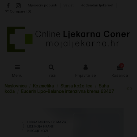
Mjesečni popusti
Savjeti
Rođendan ljekarne!
Compare (
0
)
0
Menu
Traži
Prijavite se
Košarica
Naslovnica
Kozmetika
Stanja kože lica
Suha
koža
Eucerin Lipo-Balance intenzivna krema 63407