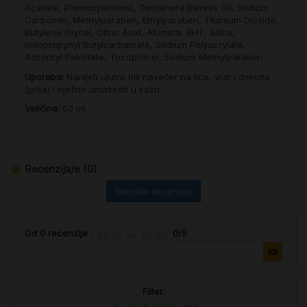
Acetate, Phenoxyethanol, Oenothera Biennis Oil, Sodium
Carbomer, Methylparaben, Ethylparaben, Titanium Dioxide,
Butylene Glycol, Citric Acid, Alumina, BHT, Silica,
Iodopropynyl Butylcarbamate, Sodium Polyacrylate,
Ascorbyl Palmitate, Tocopherol, Sodium Methylparaben
Uporaba:
Nanijeti ujutro i/ili navečer na lice, vrat i dekolte
(prsa) i nježno umasirati u kožu.
Veličina:
50 ml
Recenzija/e
(0)
Napišite recenziju
Od
0
recenzije
-
0
/
5
Filter: