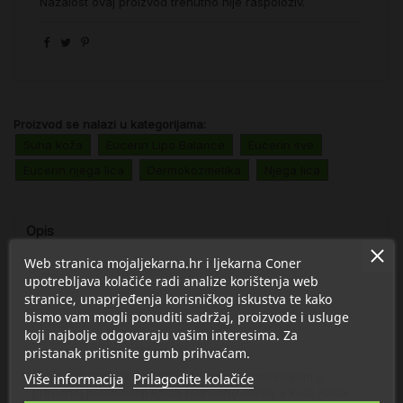
Nažalost ovaj proizvod trenutno nije raspoloživ.
Proizvod se nalazi u kategorijama:
Suha koža
Eucerin Lipo Balance
Eucerin sve
Eucerin njega lica
Dermokozmetika
Njega lica
Opis
Web stranica mojaljekarna.hr i ljekarna Coner
Detalji
upotrebljava kolačiće radi analize korištenja web
stranice, unaprjeđenja korisničkog iskustva te kako
bismo vam mogli ponuditi sadržaj, proizvode i usluge
O Eucerin
koji najbolje odgovaraju vašim interesima. Za
pristanak pritisnite gumb prihvaćam.
Suha koža lica često je uzrokovana poremećajem u
Više informacija
Prilagodite kolačiće
prirodnoj proizvodnji lipida (odnosno masti) u koži. Kada