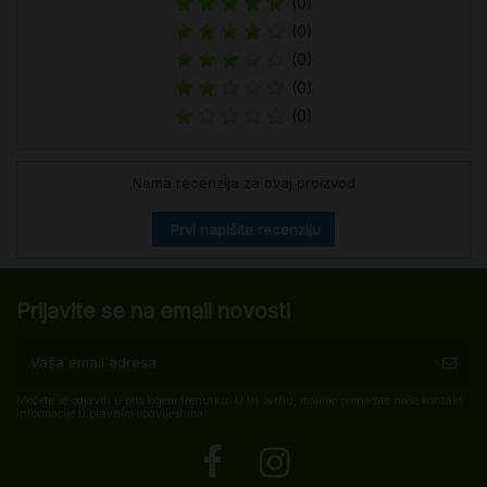
(0)
(0)
(0)
(0)
(0)
Nema recenzija za ovaj proizvod
Prvi napišite recenziju
Prijavite se na email novosti
Možete se odjaviti u bilo kojem trenutku. U tu svrhu, molimo pronađite naše kontakt
informacije u pravnim obavijestima.