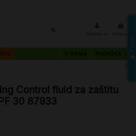
Prijavite se
Košarica
Prijava
NCE
O NAMA
PODRŠKA
g Control fluid za zaštitu
SPF 30 87933