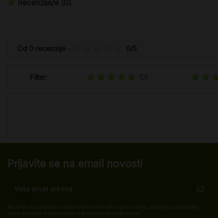
Recenzija/e
(0)
Od
0
recenzije
-
0
/
5
Filter:
(0)
Prijavite se na email novosti
Možete se odjaviti u bilo kojem trenutku. U tu svrhu, molimo pronađite
naše kontakt informacije u pravnim obavijestima.