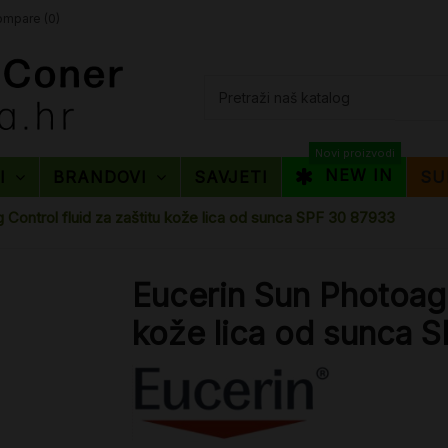
mpare (
0
)
Novi proizvodi
NEW IN
TI
BRANDOVI
SAVJETI
SU
 Control fluid za zaštitu kože lica od sunca SPF 30 87933
Eucerin Sun Photoagin
kože lica od sunca 