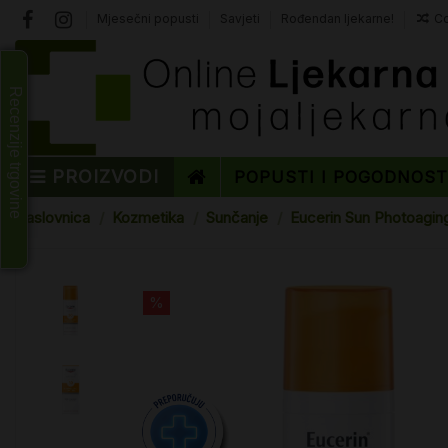
Mjesečni popusti
Savjeti
Rođendan ljekarne!
Co
Recenzije trgovine
PROIZVODI
POPUSTI I POGODNOS
Naslovnica
Kozmetika
Sunčanje
Eucerin Sun Photoaging
%