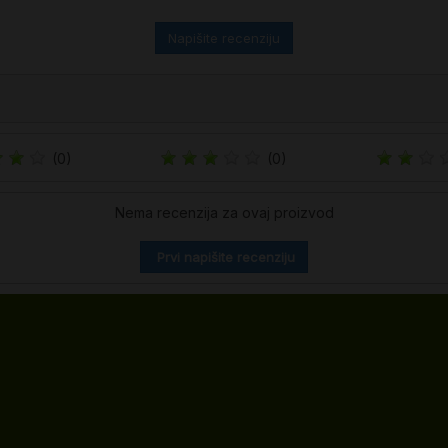
Napišite recenziju
(0)
(0)
Nema recenzija za ovaj proizvod
Prvi napišite recenziju