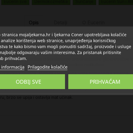
Eucerin sve
Dermokozmetika
Sunčanje
Eucerin Sun i An
Opis
Detalji
O Eucerin
stranica mojaljekarna.hr i ljekarna Coner upotrebljava kolačiće
ica od sunca pogodna za sve tipove kože, a štiti od opeklina i ošt
 analize korištenja web stranice, unaprjeđenja korisničkog
je tehnologije osiguravajući superiornu foto zaštitu od oštećenja uz
stva te kako bismo vam mogli ponuditi sadržaj, proizvode i usluge
teu.
 najbolje odgovaraju vašim interesima. Za pristanak pritisnite
b prihvaćam.
nična zaštita proizlazi iz kombinacije antioksidanske
gliceretinične k
stanice kože od štete uzrokovane slobodnim radikalima.
 informacija
Prilagodite kolačiće
hidratirala kožu lica, formula sadrži dvije vrste
hijaluronske kiseline
- 
ke kiseline u koži.
ODBIJ SVE
PRIHVAĆAM
UVA/UVB sustav filtera usklađen je sa sa zahtjevima EU i Cosmetics 
, brzo se upija i ostavlja mat učinak.