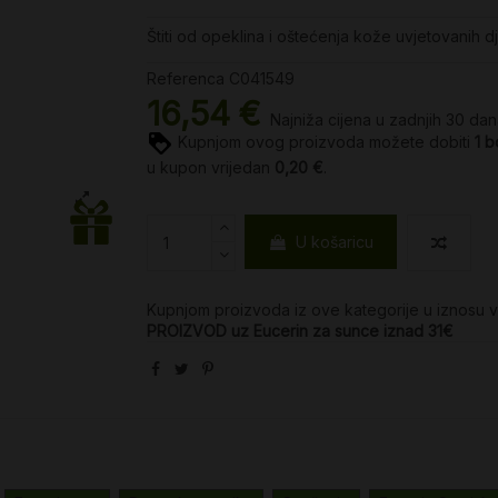
Štiti od opeklina i oštećenja kože uvjetovanih 
Referenca
C041549
16,54 €
Najniža cijena u zadnjih 30 da
Kupnjom ovog proizvoda možete dobiti
1
b
u kupon vrijedan
0,20 €
.
U košaricu
Kupnjom proizvoda iz ove kategorije u iznosu 
PROIZVOD uz Eucerin za sunce iznad 31€