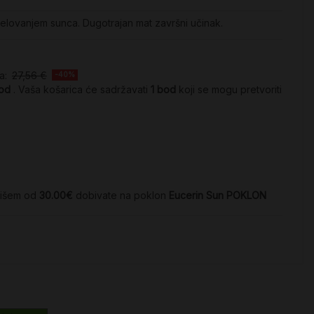
djelovanjem sunca. Dugotrajan mat završni učinak.
na:
27,56 €
-40%
od
. Vaša košarica će sadržavati
1
bod
koji se mogu pretvoriti
višem od
30.00€
dobivate na poklon
Eucerin Sun POKLON