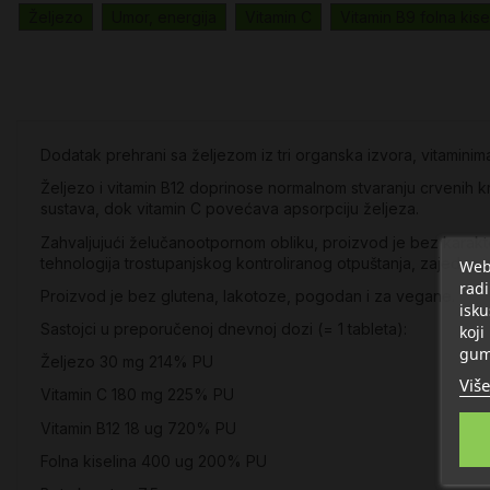
Željezo
Umor, energija
Vitamin C
Vitamin B9 folna kise
Dodatak prehrani sa željezom iz tri organska izvora, vitaminim
Željezo i vitamin B12 doprinose normalnom stvaranju crvenih krv
sustava, dok vitamin C povećava apsorpciju željeza.
Zahvaljujući želučanootpornom obliku, proizvod je bez karakt
tehnologija trostupanjskog kontroliranog otpuštanja, zajedno s 
Web 
radi
Proizvod je bez glutena, lakotoze, pogodan i za vegane.
isku
Sastojci u preporučenoj dnevnoj dozi (= 1 tableta):
koji
gum
Željezo 30 mg 214% PU
Više
Vitamin C 180 mg 225% PU
Vitamin B12 18 ug 720% PU
Folna kiselina 400 ug 200% PU