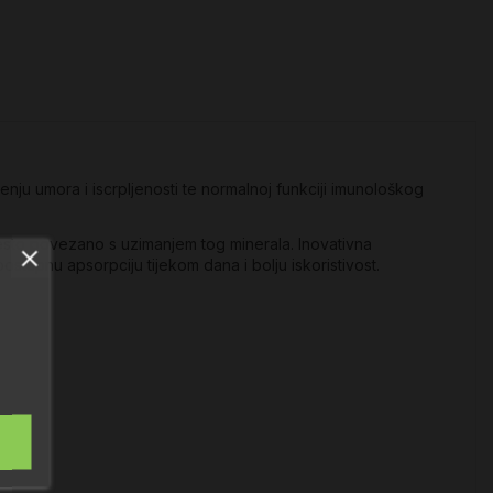
enju umora i iscrpljenosti te normalnoj funkciji imunološkog
esto povezano s uzimanjem tog minerala. Inovativna
ostupnu apsorpciju tijekom dana i bolju iskoristivost.