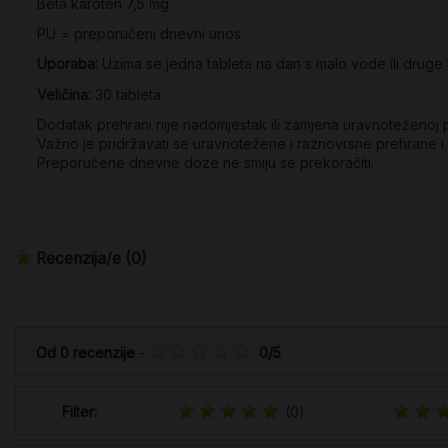
Beta karoten 7,5 mg
PU = preporučeni dnevni unos
Uporaba:
Uzima se jedna tableta na dan s malo vode ili druge
Veličina:
30 tableta
Dodatak prehrani nije nadomjestak ili zamjena uravnoteženoj p
Važno je pridržavati se uravnotežene i raznovrsne prehrane i
Preporučene dnevne doze ne smiju se prekoračiti.
Recenzija/e
(0)
Od
0
recenzije
-
0
/
5
Filter:
(0)