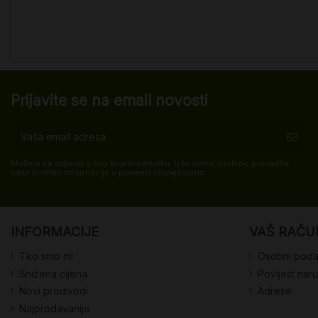
Prijavite se na email novosti
Možete se odjaviti u bilo kojem trenutku. U tu svrhu, molimo pronađite
naše kontakt informacije u pravnim obavijestima.
INFORMACIJE
VAŠ RAČU
Tko smo mi
Osobni poda
Snižena cijena
Povijest nar
Novi proizvodi
Adrese
Najprodavanije