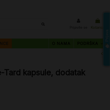
Prijavite se
Košarica
Prijava
NCE
O NAMA
PODRŠKA
e-Tard kapsule, dodatak