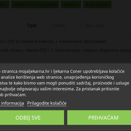
lina
Vitamin B12 kobalamin
Željezo
Beta glukan
Opis
Detalji
O Bios Line
a C i B12 te folnom kiselinom, s vremenskim otpuštanjem.
nih zrnaca, vitamini B12 i C, folna kiselina i željezo doprinose smanj
erističnog okusa željeza, pa ne izaziva želučanu nelagodu, što je č
tri oblika željeza (bisglicinat, pidolat, fumarat) omogućuje njegovu p
stranica mojaljekarna.hr i ljekarna Coner upotrebljava kolačiće
 analize korištenja web stranice, unaprjeđenja korisničkog
stva te kako bismo vam mogli ponuditi sadržaj, proizvode i usluge
 najbolje odgovaraju vašim interesima. Za pristanak pritisnite
b prihvaćam.
 informacija
Prilagodite kolačiće
ODBIJ SVE
PRIHVAĆAM