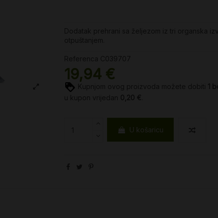
Dodatak prehrani sa željezom iz tri organska izv
otpuštanjem.
Referenca
C039707
19,94 €
Kupnjom ovog proizvoda možete dobiti
1
b
u kupon vrijedan
0,20 €
.
U košaricu