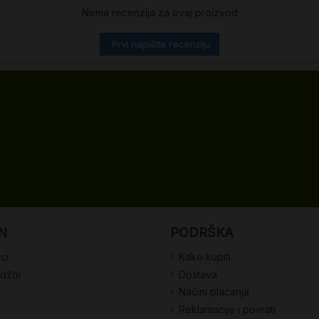
Nema recenzija za ovaj proizvod
Prvi napišite recenziju
N
PODRŠKA
ci
Kako kupiti
udžbi
Dostava
Načini plaćanja
Reklamacije i povrati