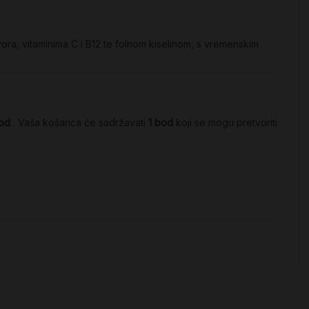
ora, vitaminima C i B12 te folnom kiselinom, s vremenskim
od
. Vaša košarica će sadržavati
1
bod
koji se mogu pretvoriti