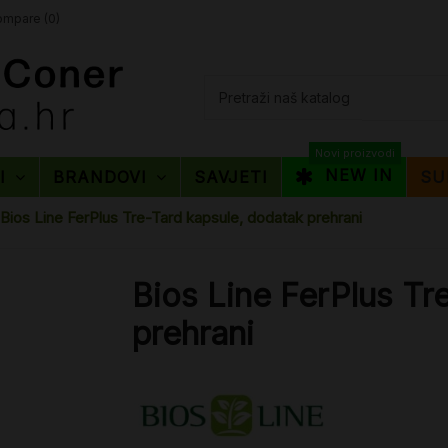
mpare (
0
)
Novi proizvodi
NEW IN
TI
BRANDOVI
SAVJETI
SU
Bios Line FerPlus Tre-Tard kapsule, dodatak prehrani
Bios Line FerPlus Tr
prehrani