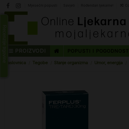
Mjesečni popusti
Savjeti
Rođendan ljekarne!
Co
Recenzije trgovine
PROIZVODI
POPUSTI I POGODNOS
Naslovnica
Tegobe
Stanje organizma
Umor, energija