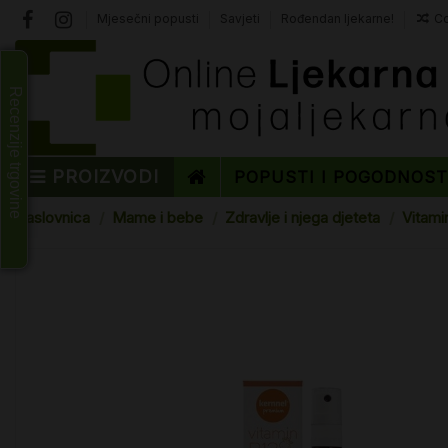
Mjesečni popusti
Savjeti
Rođendan ljekarne!
Co
Recenzije trgovine
PROIZVODI
POPUSTI I POGODNOS
Naslovnica
Mame i bebe
Zdravlje i njega djeteta
Vitami