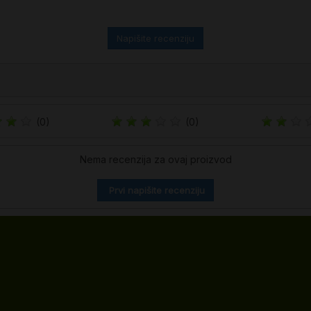
Napišite recenziju
(0)
(0)
Nema recenzija za ovaj proizvod
Prvi napišite recenziju