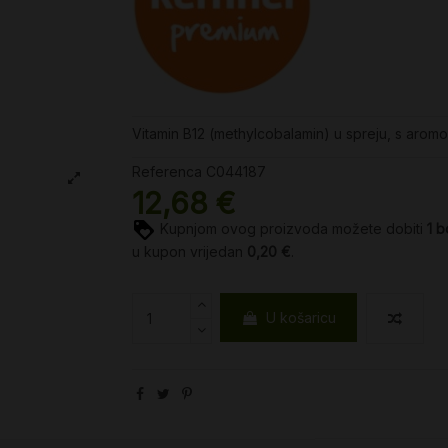
Vitamin B12 (methylcobalamin) u spreju, s aro
Referenca
C044187
12,68 €
Kupnjom ovog proizvoda možete dobiti
1
b
u kupon vrijedan
0,20 €
.
U košaricu