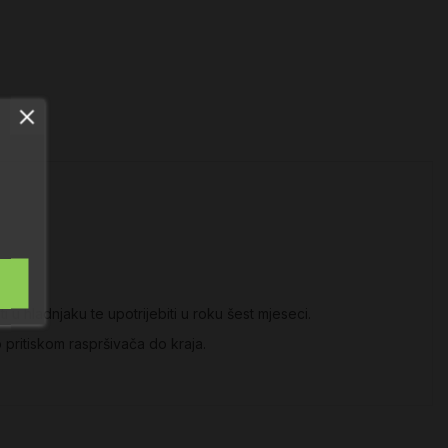
u hladnjaku te upotrijebiti u roku šest mjeseci.
 pritiskom raspršivača do kraja.