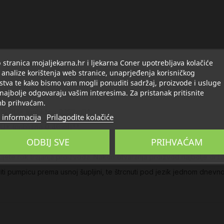
stranica mojaljekarna.hr i ljekarna Coner upotrebljava kolačiće
Opis
Detalji
 analize korištenja web stranice, unaprjeđenja korisničkog
stva te kako bismo vam mogli ponuditi sadržaj, proizvode i usluge
 najbolje odgovaraju vašim interesima. Za pristanak pritisnite
b prihvaćam.
% PU* (približno 0,152 ml)*.
 informacija
Prilagodite kolačiće
* (približno 0,46 ml)**.
ODBIJ SVE
PRIHVAĆAM
e rok trajanja proizvoda. Nakon otvaranja proizvod najbolje držati 
iti pumpicu prema usnoj šupljini, te štrcnuti pod jezik jednom dnevno