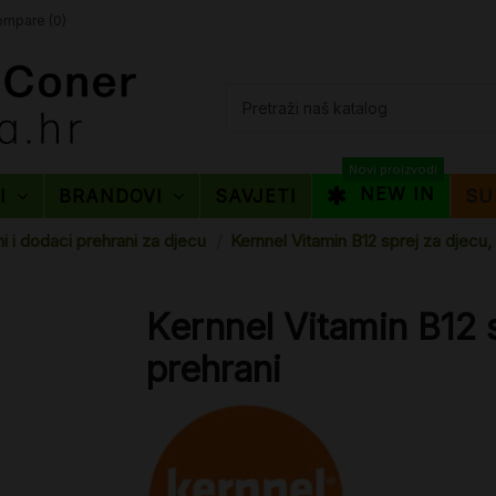
mpare (
0
)
Novi proizvodi
NEW IN
TI
BRANDOVI
SAVJETI
SU
ni i dodaci prehrani za djecu
Kernnel Vitamin B12 sprej za djecu,
Kernnel Vitamin B12 
prehrani