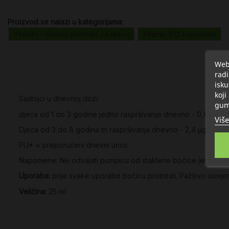
Proizvod se nalazi u kategorijama:
Vitamini i dodaci prehrani za djecu
Vitamin B12 kobalamin
Web 
radi
isku
koji
Sastojci u dnevnoj dozi:
gum
djeca od 1 do 3 godine jedno raspršivanje dnevno - 0,8 µg 36
Više
Djeca od 3 do 8 godina tri raspršivanja dnevno - 2,4 µg 96%PU
PU* = preporučeni dnevni unos.
Napomene: Ne odvajati pumpicu od staklene bočice jer smanjujet
Uporaba:
prije svake uporabe bočicu protresti. Pažljivo usmjer
Veličina:
25 ml