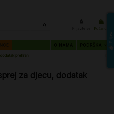
Prijavite se
Košarica
Prijava
NCE
O NAMA
PODRŠKA
 dodatak prehrani
sprej za djecu, dodatak