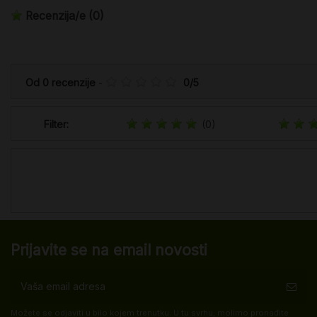
Recenzija/e
(0)
Od
0
recenzije
-
0
/
5
Filter:
(0)
Prijavite se na email novosti
Možete se odjaviti u bilo kojem trenutku. U tu svrhu, molimo pronađite