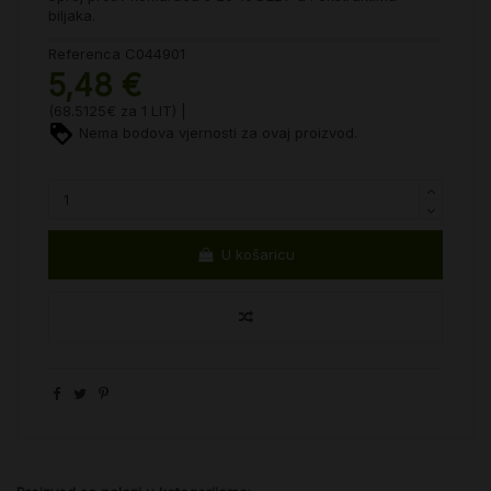
biljaka.
Referenca
C044901
5,48 €
(68.5125€ za 1 LIT) |
Nema bodova vjernosti za ovaj proizvod.
U košaricu