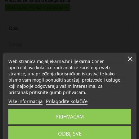
Proizvod se nalazi u kategorijama:
Zaštita od insekata za odrasle
Opis
Detalji
Web stranica mojaljekarna.hr i ljekarna Coner
Sprej protiv komaraca s 20 % DEET-a i ekstraktima biljaka.
upotrebljava kolačiće radi analize korištenja web
stranice, unaprjeđenja korisničkog iskustva te kako
Za primjenu u prodručjima gdje nema opasnosti od malarije
bismo vam mogli ponuditi sadržaj, proizvode i usluge
ili drugih bolesti koje prenose insekti. Zaštita oko 6 sati
koji najbolje odgovaraju vašim interesima. Za
nakon primjene (za neke vrste komaraca vrijeme zaštite
pristanak pritisnite gumb prihvaćam.
može biti kraće u prosjeku 3 sata.)
Više informacija
Prilagodite kolačiće
Veličina: 75 ml
PRIHVAĆAM
Recenzija/e
(1)
ODBIJ SVE