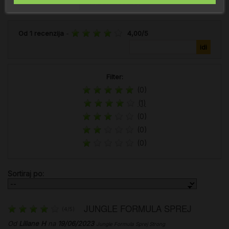
Napišite recenziju
Od
1
recenzija
-
4,00
/
5
Filter:
(0)
(1)
(0)
(0)
(0)
Sortiraj po:
JUNGLE FORMULA SPREJ
(
4
/
5
)
Od
Liliane H
na
19/06/2023
Jungle Formula Sprej Strong