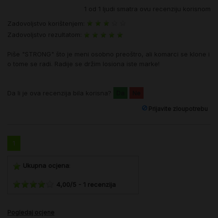
1
od
1
ljudi smatra ovu recenziju korisnom
Zadovoljstvo korištenjem:
Zadovoljstvo rezultatom:
Piše "STRONG" što je meni osobno preoštro, ali komarci se klone i
o tome se radi. Radije se držim losiona iste marke!
Da li je ova recenzija bila korisna?
Da
Ne
Prijavite zloupotrebu
1
Ukupna ocjena
:
4,00
/
5
-
1
recenzija
Pogledaj ocjene