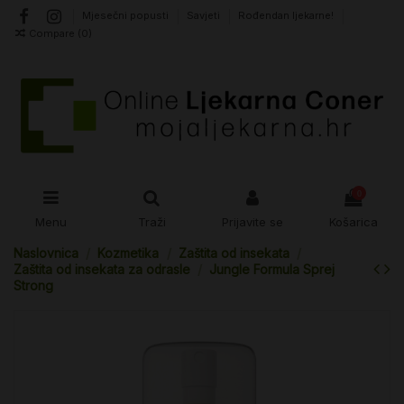
Mjesečni popusti
Savjeti
Rođendan ljekarne!
Compare (
0
)
0
Menu
Traži
Prijavite se
Košarica
Naslovnica
Kozmetika
Zaštita od insekata
Zaštita od insekata za odrasle
Jungle Formula Sprej
Strong