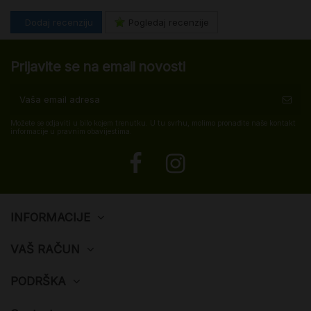
Dodaj recenziju
Pogledaj recenzije
Prijavite se na email novosti
Možete se odjaviti u bilo kojem trenutku. U tu svrhu, molimo pronađite naše kontakt
informacije u pravnim obavijestima.
INFORMACIJE
VAŠ RAČUN
PODRŠKA