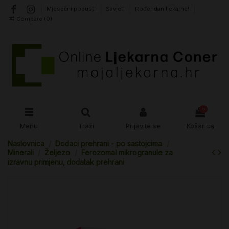
Mjesečni popusti
Savjeti
Rođendan ljekarne!
Compare (
0
)
0
Menu
Traži
Prijavite se
Košarica
Naslovnica
Dodaci prehrani - po sastojcima
Minerali
Željezo
Ferozomal mikrogranule za
izravnu primjenu, dodatak prehrani