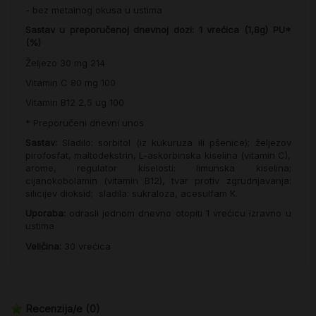
- bez metalnog okusa u ustima
Sastav u preporučenoj dnevnoj dozi: 1 vrećica (1,8g) PU*
(%)
Željezo 30 mg 214
Vitamin C 80 mg 100
Vitamin B12 2,5 ug 100
* Preporučeni dnevni unos
Sastav:
Sladilo: sorbitol (iz kukuruza ili pšenice); željezov
pirofosfat, maltodekstrin, L-askorbinska kiselina (vitamin C),
arome, regulator kiselosti: limunska kiselina;
cijanokobolamin (vitamin B12), tvar protiv zgrudnjavanja:
silicijev dioksid; sladila: sukraloza, acesulfam K.
Uporaba:
odrasli jednom dnevno otopiti 1 vrećicu izravno u
ustima
Veličina:
30 vrećica
Recenzija/e
(0)