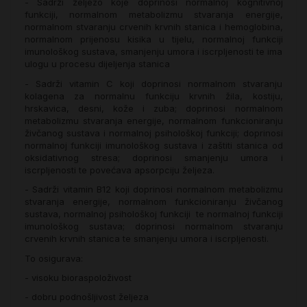
- Sadrži željezo koje doprinosi normalnoj kognitivnoj
funkciji, normalnom metabolizmu stvaranja energije,
normalnom stvaranju crvenih krvnih stanica i hemoglobina,
normalnom prijenosu kisika u tijelu, normalnoj funkciji
imunološkog sustava, smanjenju umora i iscrpljenosti te ima
ulogu u procesu dijeljenja stanica
- Sadrži vitamin C koji doprinosi normalnom stvaranju
kolagena za normalnu funkciju krvnih žila, kostiju,
hrskavica, desni, kože i zuba; doprinosi normalnom
metabolizmu stvaranja energije, normalnom funkcioniranju
živčanog sustava i normalnoj psihološkoj funkciji; doprinosi
normalnoj funkciji imunološkog sustava i zaštiti stanica od
oksidativnog stresa; doprinosi smanjenju umora i
iscrpljenosti te povećava apsorpciju željeza.
- Sadrži vitamin B12 koji doprinosi normalnom metabolizmu
stvaranja energije, normalnom funkcioniranju živčanog
sustava, normalnoj psihološkoj funkciji te normalnoj funkciji
imunološkog sustava; doprinosi normalnom stvaranju
crvenih krvnih stanica te smanjenju umora i iscrpljenosti.
To osigurava:
- visoku bioraspoloživost
- dobru podnošljivost željeza