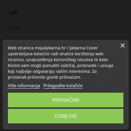
Opis
Detalji
O Alkaloid
Web stranica mojaljekarna.hr i ljekarna Coner
upotrebljava kolačiće radi analize korištenja web
stranice, unaprjeđenja korisničkog iskustva te kako
Ferozomal je dodatak prehrani u obliku vrećica s
bismo vam mogli ponuditi sadržaj, proizvode i usluge
mikrogranulama za izravnu upotrebu, ugodnog okusa
limuna i šumskog voća.
koji najbolje odgovaraju vašim interesima. Za
pristanak pritisnite gumb prihvaćam.
Nedostatak željeza javlja se zbog povećanog gubitka
željeza, poremećaja u njegovoj resorpciji, povećane
Više informacija
Prilagodite kolačiće
potrebe za željezom zbog nedovoljnog unosa hranom.
Vrećice Ferozomal sadrže željezo (željezov pirofosfat) u
PRIHVAĆAM
obliku liposomskog kompleksa. Željezo je okruženo
fosfolipidnim dvoslojem (liposomom) i ne dolazi u izravan
dodir sa sluznicom probavnog trakta. To osigurava visoku
ODBIJ SVE
bioraspoloživost i dobru podnošljivost željeza bez metalnog
okusa u ustima.