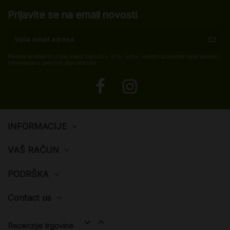
Prijavite se na email novosti
Možete se odjaviti u bilo kojem trenutku. U tu svrhu, molimo pronađite naše kontakt
informacije u pravnim obavijestima.
INFORMACIJE
VAŠ RAČUN
PODRŠKA
Contact us


Recenzije trgovine