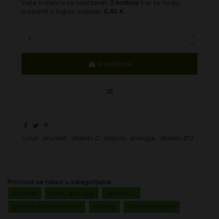
Vaša košarica će sadržavati
2
bodova
koji se mogu
pretvoriti u kupon vrijedan
0,40 €
.
U košaricu
umor
imunitet
vitamin C
željezo
energija
vitamin B12
Proizvod se nalazi u kategorijama:
Imunitet
Umor, energija
Vitamin C
Vitamin B12 kobalamin
Željezo
Alkaloid popust