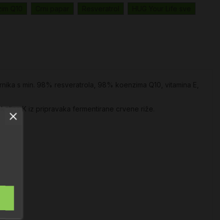
im Q10
Crni papar
Resveratrol
HUG Your Life sve
rnika s min. 98% resveratrola, 98% koenzima Q10, vitamina E,
olina K iz pripravaka fermentirane crvene riže.