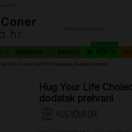
mpare (
0
)
Novi proizvodi
NEW IN
TI
BRANDOVI
SAVJETI
SU
our Life Choleo ResQ'PRO kapsule, dodatak prehrani
Hug Your Life Chole
dodatak prehrani