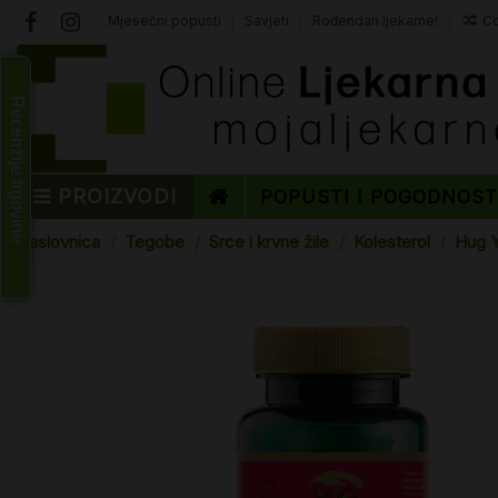
Mjesečni popusti
Savjeti
Rođendan ljekarne!
Co
Recenzije trgovine
PROIZVODI
POPUSTI I POGODNOS
Naslovnica
Tegobe
Srce i krvne žile
Kolesterol
Hug Y