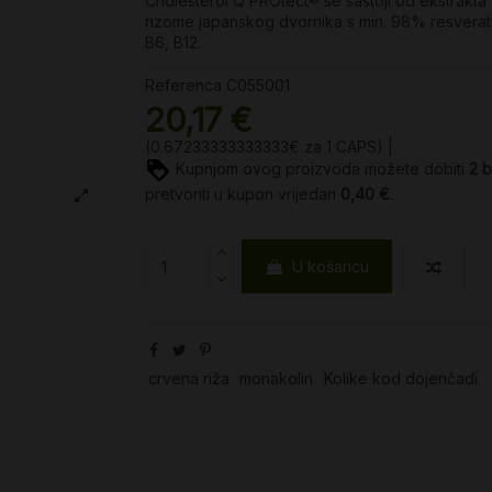
Cholesterol Q’PROtect® se sastoji od ekstrakta
rizome japanskog dvornika s min. 98% resveratr
B6, B12.
Referenca
C055001
20,17 €
(0.67233333333333€ za 1 CAPS) |
Kupnjom ovog proizvoda možete dobiti
2
b
pretvoriti u kupon vrijedan
0,40 €
.
U košaricu
crvena riža
monakolin
Kolike kod dojenčadi