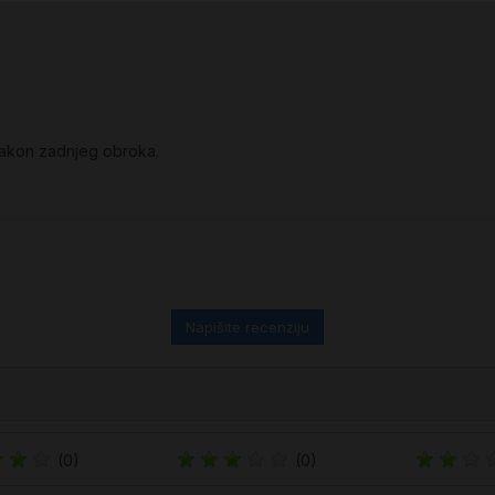
nakon zadnjeg obroka.
Napišite recenziju
(0)
(0)