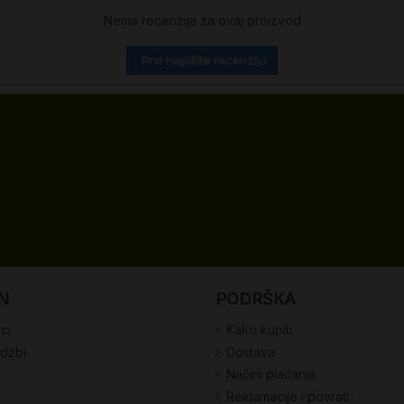
Nema recenzija za ovaj proizvod
Prvi napišite recenziju
N
PODRŠKA
ci
Kako kupiti
udžbi
Dostava
Načini plaćanja
Reklamacije i povrati