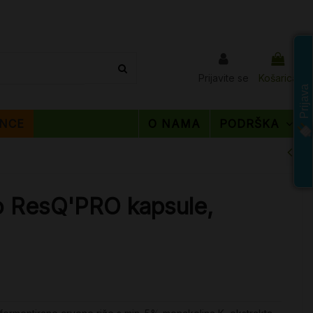
Prijavite se
Košarica
Prijava
NCE
O NAMA
PODRŠKA
o ResQ'PRO kapsule,