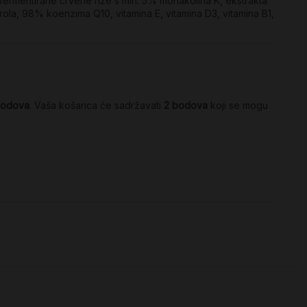
 fermentirane crvene riže s min. 5% monakolina K, ekstrakta
ola, 98% koenzima Q10, vitamina E, vitamina D3, vitamina B1,
odova
. Vaša košarica će sadržavati
2
bodova
koji se mogu