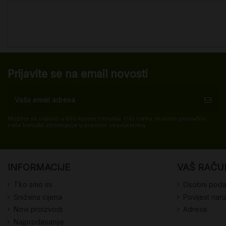
Prijavite se na email novosti
Možete se odjaviti u bilo kojem trenutku. U tu svrhu, molimo pronađite
naše kontakt informacije u pravnim obavijestima.
INFORMACIJE
VAŠ RAČU
Tko smo mi
Osobni poda
Snižena cijena
Povijest nar
Novi proizvodi
Adrese
Najprodavanije