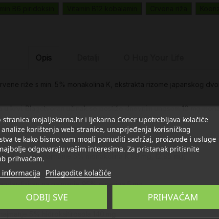
amin B6 piridoksin
Vitamin B12 kobalamin
Crvena riža
Koenz
Opis
Detalji
O Hug Your Life
crvene riže s min. 5% monakolina K, ekstrakta rizome japanskog dvo
a u krvi. Blagotvoran učinak se postiže dnevnim unosom 10 mg monak
stranica mojaljekarna.hr i ljekarna Coner upotrebljava kolačiće
ina
 analize korištenja web stranice, unaprjeđenja korisničkog
stva te kako bismo vam mogli ponuditi sadržaj, proizvode i usluge
 najbolje odgovaraju vašim interesima. Za pristanak pritisnite
ndardiziran na najmanje 5% monakolina K 59 mg, (2,95 mg)
b prihvaćam.
 informacija
Prilagodite kolačiće
tandardiziran na najmanje 95% piperina 5 mg
ODBIJ SVE
PRIHVAĆAM
dni vitamin E 24 mg
 najmanje 5% hidroksitirosola 140 mg