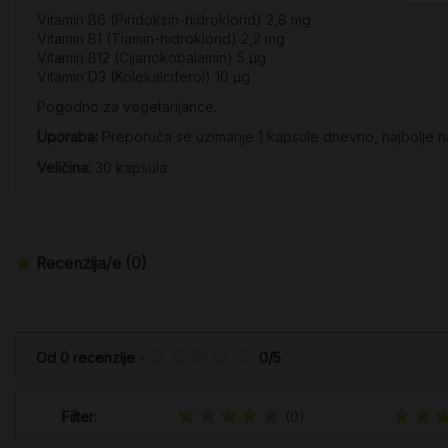
Vitamin B6 (Piridoksin-hidroklorid) 2,8 mg
Vitamin B1 (Tiamin-hidroklorid) 2,2 mg
Vitamin B12 (Cijanokobalamin) 5 µg
Vitamin D3 (Kolekalciferol) 10 µg
Pogodno za vegetarijance.
Uporaba:
Preporuča se uzimanje 1 kapsule dnevno, najbolje 
Veličina:
30 kapsula
Recenzija/e
(0)
Od
0
recenzije
-
0
/
5
Filter:
(0)